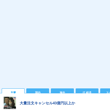
主要
国内
海外
IT 経済
ス
大量注文キャンセル43億円以上か