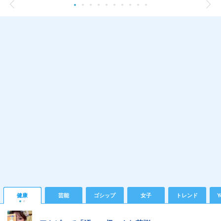
健康
芸能
ゴシップ
女子
トレンド
Y