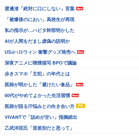
渡邊渚「絶対に口にしない」言葉
「被爆後のにおい」高校生が再現
私の指示が…ハビタ幹部明かした
AIが人間をだまし虚偽の説明か
USJハロウィン 衝撃グッズ発売へ
深夜アニメに喫煙描写 BPOで議論
歩きスマホ「主犯」の年代とは
医師が明かした「避けたい食品」
60代がやめてよかった生活習慣
医師が語る汗悩みとの向き合い方
VIVANTで「詰めが甘い」指摘続出
乙武洋匡氏「逆差別だと思って」