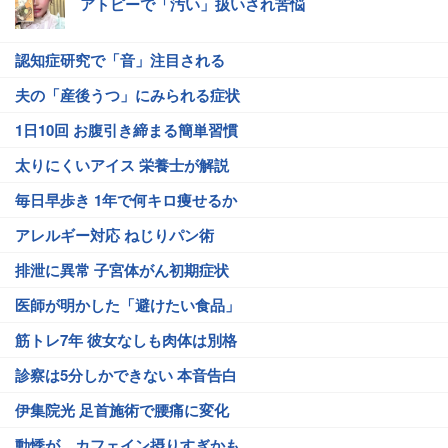
アトピーで「汚い」扱いされ苦悩
認知症研究で「音」注目される
夫の「産後うつ」にみられる症状
1日10回 お腹引き締まる簡単習慣
太りにくいアイス 栄養士が解説
毎日早歩き 1年で何キロ痩せるか
アレルギー対応 ねじりパン術
排泄に異常 子宮体がん初期症状
医師が明かした「避けたい食品」
筋トレ7年 彼女なしも肉体は別格
診察は5分しかできない 本音告白
伊集院光 足首施術で腰痛に変化
動悸が…カフェイン摂りすぎかも