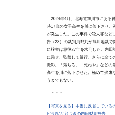
2024年4月、北海道旭川市にある
時17歳の女子高生を川に落下させ、
が発生した。この事件で殺人罪など
告（23）の裁判員裁判が旭川地裁で
に検察は懲役27年を求刑した。内田
に乗せ、監禁して暴行。さらに全て
撮影。「落ちろ」「死ねや」などの
高生を川に落下させた。極めて残虐
うまでもない。
＊＊＊
【写真を見る】本当に反省している
ピラ風”な顔つきの内田梨湖被告