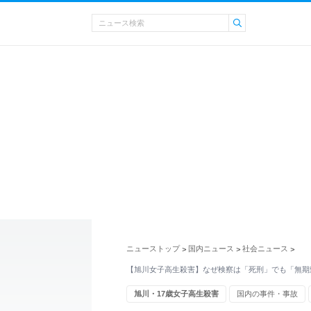
ニューストップ
国内ニュース
社会ニュース
>
>
>
【旭川女子高生殺害】なぜ検察は「死刑」でも「無期
旭川・17歳女子高生殺害
国内の事件・事故