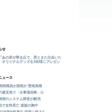
らせ
『あの星が降る丘で、君とまた出会いた
』オリジナルグッズを3名様にプレゼン
ニュース
歳国税職員が脱税か 懲戒免職
の被災地で「火事場泥棒」か
郵便のシステム障害が解消
泊で女性死亡 遺族の胸中
で19歳女性死亡 線路に侵入?