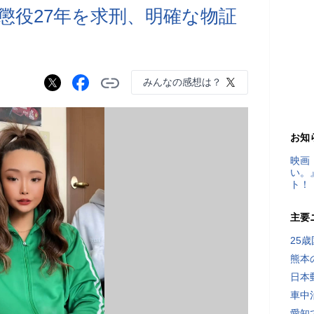
懲役27年を求刑、明確な物証
みんなの感想は？
お知
映画
い。
ト！
主要
25
熊本
日本
車中
愛知