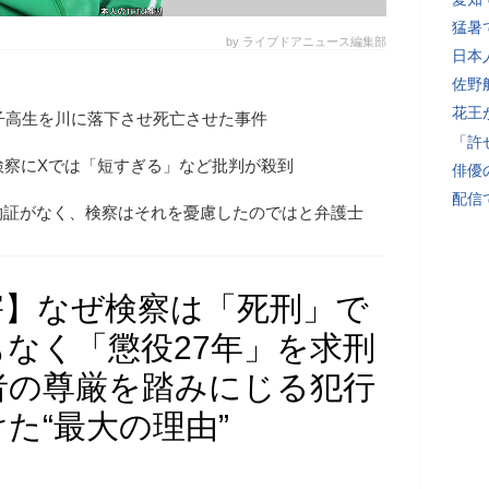
猛暑
by ライブドアニュース編集部
日本
佐野
花王
女子高生を川に落下させ死亡させた事件
「許
検察にXでは「短すぎる」など批判が殺到
俳優
配信
物証がなく、検察はそれを憂慮したのではと弁護士
害】なぜ検察は「死刑」で
なく「懲役27年」を求刑
者の尊厳を踏みにじる犯行
た“最大の理由”