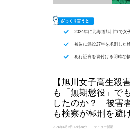
ざっくり言うと
2024年に北海道旭川市で
被告に懲役27年を求刑した
犯行証言を裏付ける明確な
【旭川女子高生殺
も「無期懲役」でも
したのか？ 被害
も検察が極刑を避け
2026年6月9日 13時30分
デイリー新潮