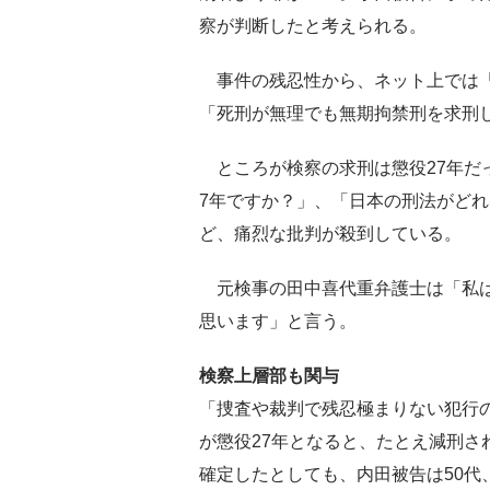
察が判断したと考えられる。
事件の残忍性から、ネット上では「
「死刑が無理でも無期拘禁刑を求刑
ところが検察の求刑は懲役27年だっ
7年ですか？」、「日本の刑法がど
ど、痛烈な批判が殺到している。
元検事の田中喜代重弁護士は「私は
思います」と言う。
検察上層部も関与
「捜査や裁判で残忍極まりない犯行
が懲役27年となると、たとえ減刑さ
確定したとしても、内田被告は50代