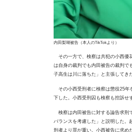
内田梨瑚被告（本人のTikTokより）
その一方で、検察は共犯の小西優花
は自身の裁判でも内田被告の裁判で
子高生は川に落ちた」と主張してき
その小西受刑者に検察は懲役25年を
下した。小西受刑囚も検察も控訴せ
検察は内田被告に対する論告求刑で
バランスを考慮した」と説明した。
刑者より罪が重い。小西被告に求めた