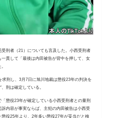
受刑者（21）についても言及した。小西受刑者
も一貫して「最後は内田被告が背中を押して、女
た。
求刑し、3月7日に旭川地裁は懲役23年の判決を
ず、刑は確定している。
「懲役23年が確定している小西受刑者との量刑
起訴内容が事実ならば、主犯の内田被告は小西受
懲役25年より、2年多い懲役27年が妥当だと検