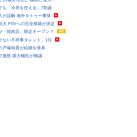
でも「冷房を控える」7割超
人が誤解 海外タトゥー事情
航大 PSVへの完全移籍が決定
が「焼肉店」限定オープン？
せない不祥事タレント」1位
の戸塚純貴が結婚を発表
で激怒 堀大輔氏が物議