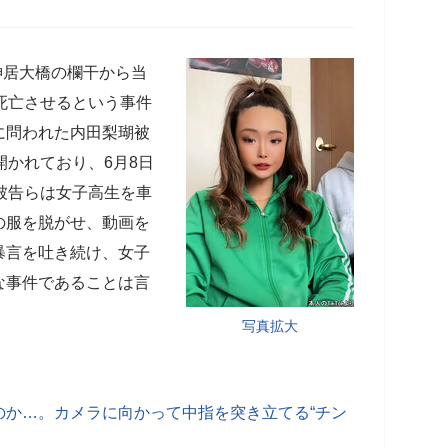
神居大橋の欄干から当
死亡させるという事件
に問われた内田梨瑚被
開かれており、6月8日
被告らは女子高生を車
の服を脱がせ、動画を
暴言を吐き続け、女子
な事件であることは言
写真拡大
のか…。カメラに向かって中指を突き立てる“チン