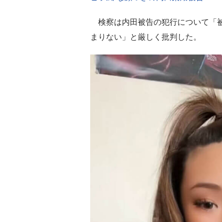
検察は内田被告の犯行について「被
まりない」と厳しく批判した。