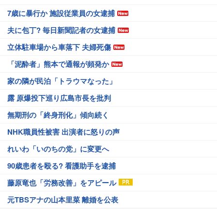
7歳に暴行か 施設従業員の女逮捕
夫に包丁? 毎日新聞記者の女逮捕
立体駐車場から車落下 夫婦死傷
「泥酔者」熊本で通報が頻発か
家の隣が民泊「トラウマなった」
露 原爆投下巡り広島市長を批判
無期刑の「終身刑化」傾向続く
NHK職員性被害 出演者に怒りの声
れいわ「いのちの党」に変更へ
90歳患者を殴る? 看護助手を逮捕
藤原竜也「労務改善」をアピール
元TBSアナの山本里菜 離婚を公表