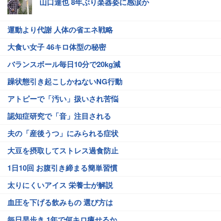
山口達也 8年ぶり楽器姿に感涙か
運動より代謝 人体の省エネ戦略
大食い女子 46キロ体型の秘密
バランスボール毎日10分で20kg減
躁状態引き起こしかねないNG行動
アトピーで「汚い」扱いされ苦悩
認知症研究で「音」注目される
夫の「産後うつ」にみられる症状
大豆を摂取してストレス過食防止
1日10回 お腹引き締まる簡単習慣
太りにくいアイス 栄養士が解説
血圧を下げる飲みもの 選び方は
毎日早歩き 1年で何キロ痩せるか