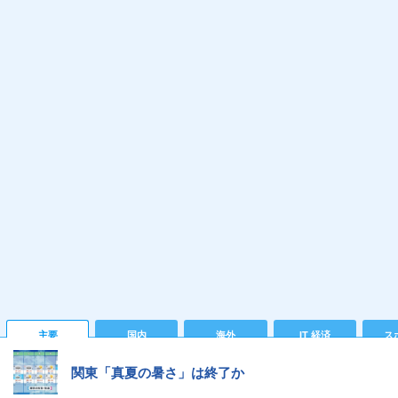
主要
国内
海外
IT 経済
ス
関東「真夏の暑さ」は終了か