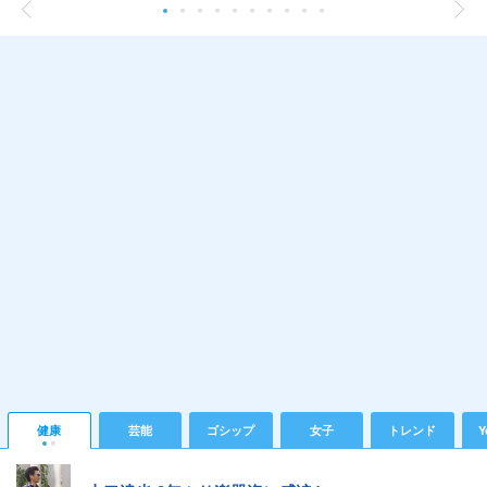
健康
芸能
ゴシップ
女子
トレンド
Y