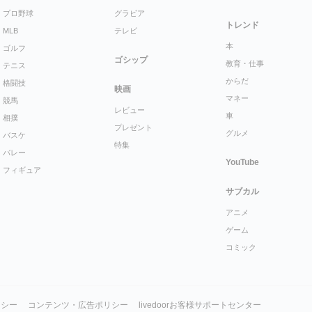
プロ野球
グラビア
トレンド
MLB
テレビ
本
ゴルフ
ゴシップ
教育・仕事
テニス
からだ
格闘技
映画
マネー
競馬
レビュー
車
相撲
プレゼント
グルメ
バスケ
特集
バレー
YouTube
フィギュア
サブカル
アニメ
ゲーム
コミック
リシー
コンテンツ・広告ポリシー
livedoorお客様サポートセンター