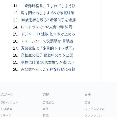
11.
「避難所格差」生まれてしまう訳
12.
客を閉め出します SAで徹底対策
13.
90歳患者を殴る? 看護助手を逮捕
14.
レストランで192人食中毒 静岡
15.
ドジャース6連敗 佐々木が止める
16.
チェーンソーで父襲撃か 目撃談
17.
斉藤被告に「多目的トイレ以下」
18.
高校生の信子 勉強中の姿を公開
19.
歌舞伎俳優 20代女性ひき逃げか
20.
みな実を守った? 粋な行動に称賛
スポーツ
芸能
女子
海外サッカー
芸能総合
恋愛
日本代表
音楽
ライフスタイル
Jリーグ
韓流
ファッション