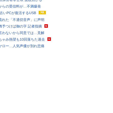
からの受信料が…不満爆発
 古いPCが復活するUSB
流れた「不適切音声」に声明
猶予つけば御の字 記者指摘
言わないから同意では…見解
ちゃみ熱望も10回落ちた過去
ヤロー…人気声優が別れ悲痛