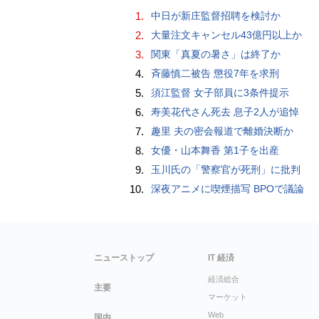
1.
中日が新庄監督招聘を検討か
2.
大量注文キャンセル43億円以上か
3.
関東「真夏の暑さ」は終了か
4.
斉藤慎二被告 懲役7年を求刑
5.
須江監督 女子部員に3条件提示
6.
寿美花代さん死去 息子2人が追悼
7.
趣里 夫の密会報道で離婚決断か
8.
女優・山本舞香 第1子を出産
9.
玉川氏の「警察官が死刑」に批判
10.
深夜アニメに喫煙描写 BPOで議論
ニューストップ
IT 経済
経済総合
主要
マーケット
Web
国内