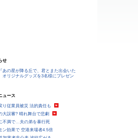
らせ
『あの星が降る丘で、君とまた出会いた
』オリジナルグッズを3名様にプレゼン
ニュース
戻り従業員被災 法的責任も
の大誤審? 晴れ舞台で悲劇
に不満で…夫の弟を暴行死
モン効果で 空港来場者4.5倍
K性加害者非公表 波紋広がる