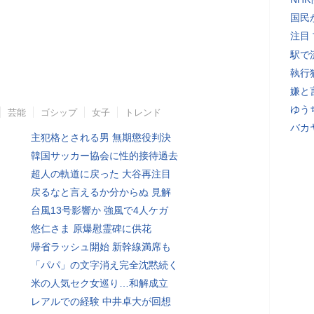
国民
注目
駅で
執行
嫌と
ゆう
芸能
ゴシップ
女子
トレンド
バカ
主犯格とされる男 無期懲役判決
韓国サッカー協会に性的接待過去
超人の軌道に戻った 大谷再注目
戻るなと言えるか分からぬ 見解
台風13号影響か 強風で4人ケガ
悠仁さま 原爆慰霊碑に供花
帰省ラッシュ開始 新幹線満席も
「パパ」の文字消え完全沈黙続く
米の人気セク女巡り…和解成立
レアルでの経験 中井卓大が回想