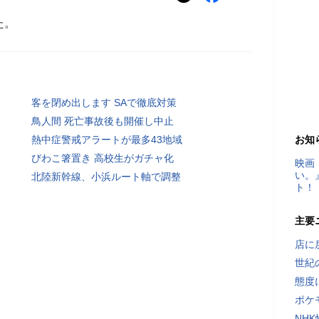
た。
客を閉め出します SAで徹底対策
鳥人間 死亡事故後も開催し中止
熱中症警戒アラートが最多43地域
お知
びわこ箸置き 高校生がガチャ化
映画
い。
北陸新幹線、小浜ルート軸で調整
ト！
主要
店に
世紀
態度
ポケ
NH