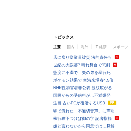
トピックス
主要
国内
海外
IT 経済
スポーツ
店に戻り従業員被災 法的責任も
世紀の大誤審? 晴れ舞台で悲劇
態度に不満で…夫の弟を暴行死
ポケモン効果で 空港来場者4.5倍
NHK性加害者非公表 波紋広がる
国民からの受信料が…不満爆発
注目 古いPCが復活するUSB
駅で流れた「不適切音声」に声明
執行猶予つけば御の字 記者指摘
嫌と言わないから同意では…見解