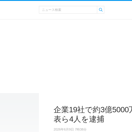
企業19社で約3億50
表ら4人を逮捕
2026年6月9日 7時38分