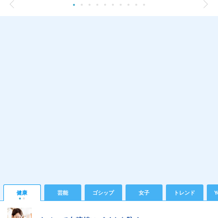
健康
芸能
ゴシップ
女子
トレンド
Y