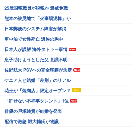
25歳国税職員が脱税か 懲戒免職
熊本の被災地で「火事場泥棒」か
日本郵便のシステム障害が解消
車中泊で女性死亡 遺族の胸中
日本人が誤解 海外タトゥー事情
息子助けようとした父 意識不明
佐野航大 PSVへの完全移籍が決定
ケニア人と結婚「差別」のリアル
花王が「焼肉店」限定オープン？
「許せない不祥事タレント」1位
俳優の戸塚純貴が結婚を発表
配信で激怒 堀大輔氏が物議