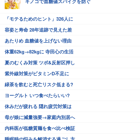
キノコで血糖値スパイクを防ぐ
「モテるためのヒント」326人に
容姿と寿命 28年追跡で見えた差
あたりめ 血糖値を上げない理由
体重62kg→82kgに 寺田心の生活
夏のむくみ対策 ツボ&反射区押し
紫外線対策がビタミンD不足に
緑茶を飲むと死亡リスク低まる?
ヨーグルト いつ食べたらいい?
休みだが疲れる 隠れ疲労対策は
母が娘に減量強要→家庭内別居へ
内科医が低糖質麺を食べ比べ検証
睡眠時の悩みを解消する過ごし方