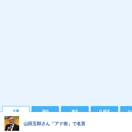
主要
国内
海外
IT 経済
ス
山田五郎さん「アド街」で名言