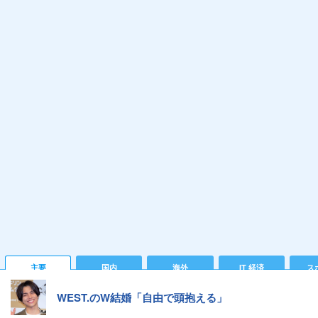
主要
国内
海外
IT 経済
ス
WEST.のW結婚「自由で頭抱える」