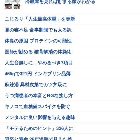
冷蔵庫を見れば貯まる家かわかる
こじるり「人生最高体重」を更新
夏の寝不足 食事制限でも太る訳
体臭の原因 プロテインの可能性
医師が勧める 猫背解消の体操術
人生台無しに…やめるべき7項目
465gで321円 ドンキプリン品薄
麻辣湯 具材次第でカツ丼級に
うつ病患者の本音とNGな接し方
キノコで血糖値スパイクを防ぐ
メンタルに良い影響を与える趣味
「モテるためのヒント」326人に
容姿と寿命 28年追跡で見えた差