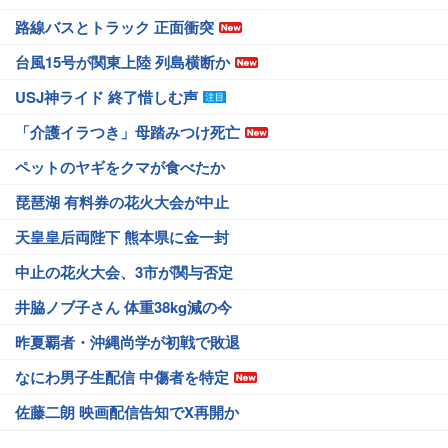
路線バスとトラック 正面衝突
台風15号が関東上陸 列島横断か
USJ神ライド 終了惜しむ声
「介護イラつき」母踏みつけ死亡
ペットのヤギをクマが食べたか
琵琶湖 有料券の花火大会が中止
天皇皇后両陛下 熊本県に金一封
中止の花火大会、3市が関与否定
井脇ノブ子さん 体重38kg減の今
昨夏覇者・沖縄尚学が初戦で敗退
なにわ男子生配信 中傷者を特定
佐藤二朗 映画配信告知でX再開か