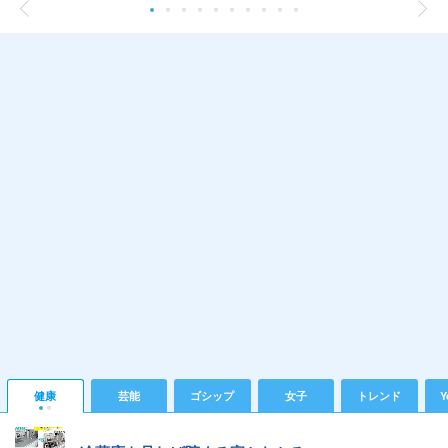
健康
芸能
ゴシップ
女子
トレンド
Y