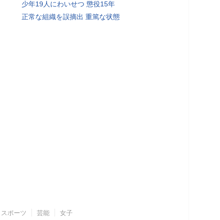
少年19人にわいせつ 懲役15年
正常な組織を誤摘出 重篤な状態
スポーツ
芸能
女子