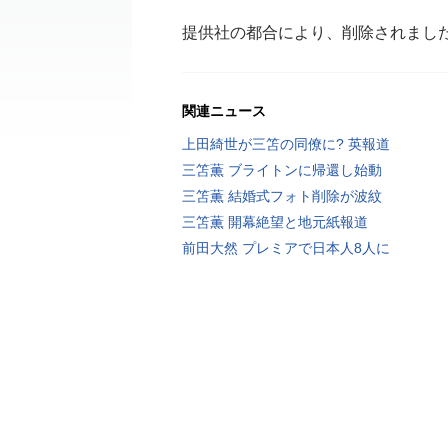
提供社の都合により、削除されまし
関連ニュース
上田綺世が三笘の同僚に? 英報道
三笘薫 ブライトンに帰還し始動
三笘薫 結婚式フォト削除が波紋
三笘薫 開幕絶望と地元紙報道
前田大然 プレミアで日本人8人に