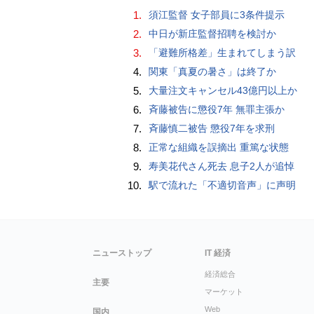
1.
須江監督 女子部員に3条件提示
2.
中日が新庄監督招聘を検討か
3.
「避難所格差」生まれてしまう訳
4.
関東「真夏の暑さ」は終了か
5.
大量注文キャンセル43億円以上か
6.
斉藤被告に懲役7年 無罪主張か
7.
斉藤慎二被告 懲役7年を求刑
8.
正常な組織を誤摘出 重篤な状態
9.
寿美花代さん死去 息子2人が追悼
10.
駅で流れた「不適切音声」に声明
ニューストップ
IT 経済
経済総合
主要
マーケット
Web
国内