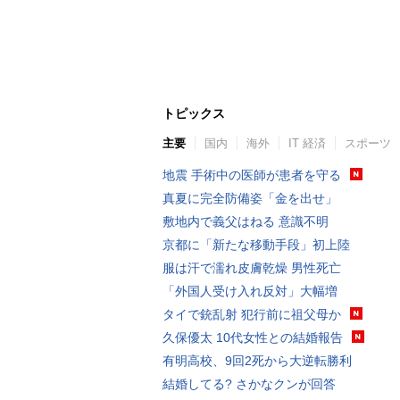
トピックス
主要
国内
海外
IT 経済
スポーツ
地震 手術中の医師が患者を守る
真夏に完全防備姿「金を出せ」
敷地内で義父はねる 意識不明
京都に「新たな移動手段」初上陸
服は汗で濡れ皮膚乾燥 男性死亡
「外国人受け入れ反対」大幅増
タイで銃乱射 犯行前に祖父母か
久保優太 10代女性との結婚報告
有明高校、9回2死から大逆転勝利
結婚してる? さかなクンが回答