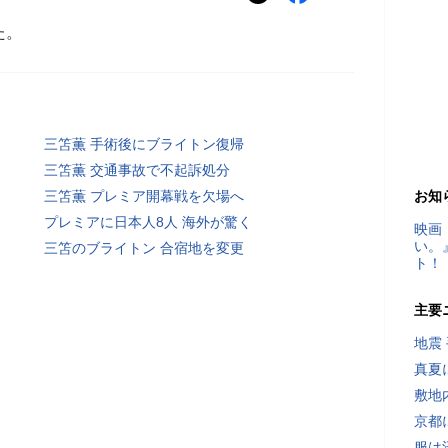
た。
三笘薫 手術後にブライトン復帰
三笘薫 交通事故で不起訴処分
三笘薫 プレミア開幕戦を欠場へ
お知
プレミアに日本人8人 海外が驚く
映画
い。
三笘のブライトン 合宿地を変更
ト！
主要
地震
真夏
敷地
京都
服は