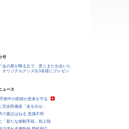
らせ
『あの星が降る丘で、君とまた出会いた
』オリジナルグッズを3名様にプレゼン
ニュース
 手術中の医師が患者を守る
に完全防備姿「金を出せ」
内で義父はねる 意識不明
に「新たな移動手段」初上陸
汗で濡れ皮膚乾燥 男性死亡