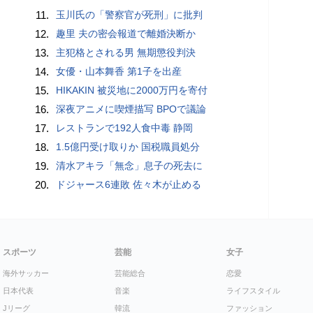
11.
玉川氏の「警察官が死刑」に批判
12.
趣里 夫の密会報道で離婚決断か
13.
主犯格とされる男 無期懲役判決
14.
女優・山本舞香 第1子を出産
15.
HIKAKIN 被災地に2000万円を寄付
16.
深夜アニメに喫煙描写 BPOで議論
17.
レストランで192人食中毒 静岡
18.
1.5億円受け取りか 国税職員処分
19.
清水アキラ「無念」息子の死去に
20.
ドジャース6連敗 佐々木が止める
スポーツ
芸能
女子
海外サッカー
芸能総合
恋愛
日本代表
音楽
ライフスタイル
Jリーグ
韓流
ファッション