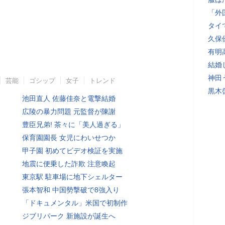
「外
タイ
久保
有明
結婚
神田
芸能
ゴシップ
女子
トレンド
黒木
池田直人 佐藤佳奈と電撃結婚
広陵の暴力問題 元監督が陳謝
豊臣兄弟! 茶々に「美人過ぎる」
保育園園長 女児にわいせつか
甲子園 初めてビデオ検証を実施
地震に便乗した詐欺 注意喚起
東京駅 駐車場に地下シェルター
張本智和 中国勢撃破で8強入り
「ドキュメンタル」米国で初制作
ジブリパーク 新施設が誕生へ