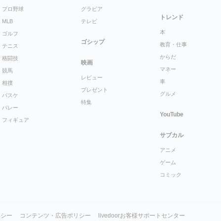
プロ野球
グラビア
トレンド
MLB
テレビ
本
ゴルフ
ゴシップ
教育・仕事
テニス
からだ
格闘技
映画
マネー
競馬
レビュー
車
相撲
プレゼント
グルメ
バスケ
特集
バレー
YouTube
フィギュア
サブカル
アニメ
ゲーム
コミック
リシー
コンテンツ・広告ポリシー
livedoorお客様サポートセンター