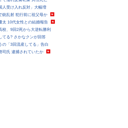
国人受け入れ反対」大幅増
で銃乱射 犯行前に祖父母か
優太 10代女性との結婚報告
高校、9回2死から大逆転勝利
してる? さかなクンが回答
うの「3回流産してる」告白
啓司氏 逮捕されていたか