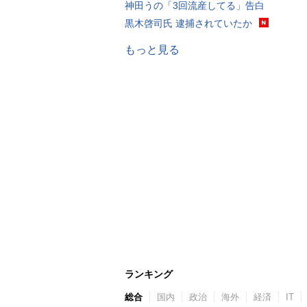
神田うの「3回流産してる」告白
黒木啓司氏 逮捕されていたか
もっと見る
ランキング
総合
国内
政治
海外
経済
IT