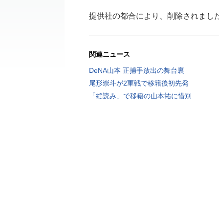
提供社の都合により、削除されまし
関連ニュース
DeNA山本 正捕手放出の舞台裏
尾形崇斗が2軍戦で移籍後初先発
「縦読み」で移籍の山本祐に惜別