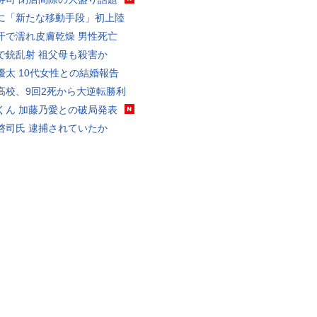
に「新たな移動手段」初上陸
汗で濡れ皮膚乾燥 男性死亡
で銃乱射 祖父母も殺害か
優太 10代女性との結婚報告
高校、9回2死から大逆転勝利
くん 加藤乃愛との破局発表
啓司氏 逮捕されていたか