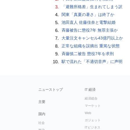
3.
「避難所格差」生まれてしまう訳
4.
関東「真夏の暑さ」は終了か
5.
池田直人 佐藤佳奈と電撃結婚
6.
斉藤被告に懲役7年 無罪主張か
7.
大量注文キャンセル43億円以上か
8.
正常な組織を誤摘出 重篤な状態
9.
斉藤慎二被告 懲役7年を求刑
10.
駅で流れた「不適切音声」に声明
ニューストップ
IT 経済
経済総合
主要
マーケット
Web
国内
ガジェット
社会
ITビジネス