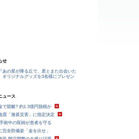
らせ
『あの星が降る丘で、君とまた出会いた
』オリジナルグッズを3名様にプレゼン
ニュース
金で競艇? 約1.3億円脱税か
地震「激甚災害」に指定決定
 手術中の医師が患者を守る
に完全防備姿「金を出せ」
寿司 閉店間際の大盛り話題