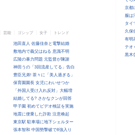
京都
服は
タイ
久保
芸能
ゴシップ
女子
トレンド
有明
池田直人 佐藤佳奈と電撃結婚
テオ
敷地内で義父はねる 意識不明
黒木
広陵の暴力問題 元監督が陳謝
神田うの「3回流産してる」告白
豊臣兄弟! 茶々に「美人過ぎる」
保育園園長 女児にわいせつか
「外国人受け入れ反対」大幅増
結婚してる? さかなクンが回答
甲子園 初めてビデオ検証を実施
地震に便乗した詐欺 注意喚起
東京駅 駐車場に地下シェルター
張本智和 中国勢撃破で8強入り