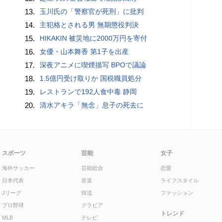
13.
玉川氏の「警察官が死刑」に批判
14.
主犯格とされる男 無期懲役判決
15.
HIKAKIN 被災地に2000万円を寄付
16.
女優・山本舞香 第1子を出産
17.
深夜アニメに喫煙描写 BPOで議論
18.
1.5億円受け取りか 国税職員処分
19.
レストランで192人食中毒 静岡
20.
清水アキラ「無念」息子の死去に
スポーツ
芸能
女子
海外サッカー
芸能総合
恋愛
日本代表
音楽
ライフスタイル
Jリーグ
韓流
ファッション
プロ野球
グラビア
トレンド
MLB
テレビ