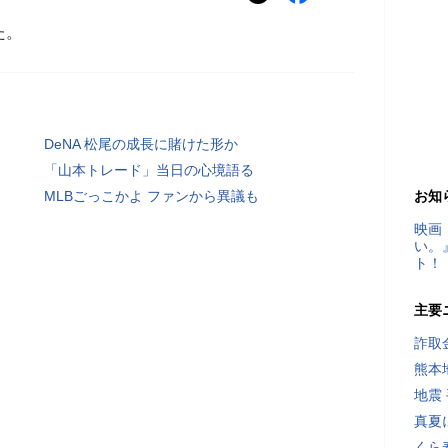
た。
DeNA 松尾の成長に賭けた形か
「山本トレード」当日の心境語る
MLBごっこかよ ファンから異議も
お知
映画
い。
ト！
主要
詐取
熊本
地震
真夏
くら