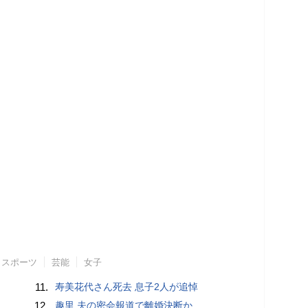
スポーツ
芸能
女子
11.
寿美花代さん死去 息子2人が追悼
12.
趣里 夫の密会報道で離婚決断か