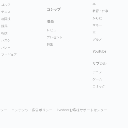
本
ゴルフ
ゴシップ
教育・仕事
テニス
からだ
格闘技
映画
マネー
競馬
レビュー
車
相撲
プレゼント
グルメ
バスケ
特集
バレー
YouTube
フィギュア
サブカル
アニメ
ゲーム
コミック
リシー
コンテンツ・広告ポリシー
livedoorお客様サポートセンター