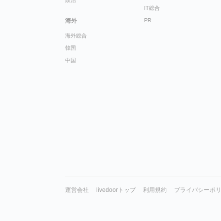
政治
IT総合
海外
PR
海外総合
韓国
中国
運営会社
livedoorトップ
利用規約
プライバシーポ