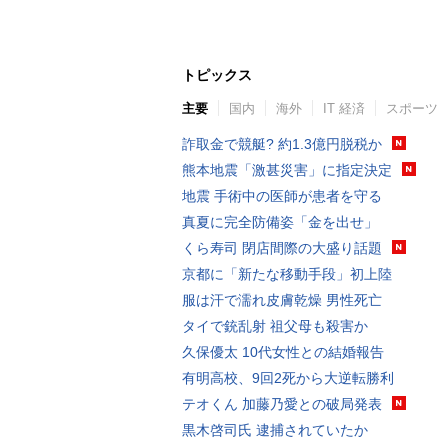
トピックス
主要
国内
海外
IT 経済
スポーツ
詐取金で競艇? 約1.3億円脱税か
熊本地震「激甚災害」に指定決定
地震 手術中の医師が患者を守る
真夏に完全防備姿「金を出せ」
くら寿司 閉店間際の大盛り話題
京都に「新たな移動手段」初上陸
服は汗で濡れ皮膚乾燥 男性死亡
タイで銃乱射 祖父母も殺害か
久保優太 10代女性との結婚報告
有明高校、9回2死から大逆転勝利
テオくん 加藤乃愛との破局発表
黒木啓司氏 逮捕されていたか