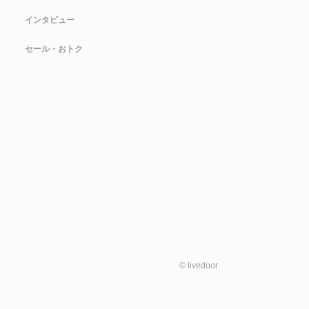
インタビュー
セール・おトク
©
livedoor