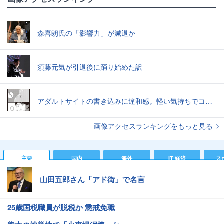
森喜朗氏の「影響力」が減退か
須藤元気が引退後に踊り始めた訳
アダルトサイトの書き込みに違和感。軽い気持ちでコメントしてみると…／近畿地方のある場所について（1）
画像アクセスランキングをもっと見る
主要
国内
海外
IT 経済
ス
山田五郎さん「アド街」で名言
25歳国税職員が脱税か 懲戒免職