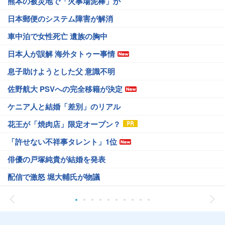
熊本の被災地で「火事場泥棒」か
日本郵便のシステム障害が解消
車中泊で女性死亡 遺族の胸中
日本人が誤解 海外タトゥー事情
息子助けようとした父 意識不明
佐野航大 PSVへの完全移籍が決定
ケニア人と結婚「差別」のリアル
花王が「焼肉店」限定オープン？
「許せない不祥事タレント」1位
俳優の戸塚純貴が結婚を発表
配信で激怒 堀大輔氏が物議