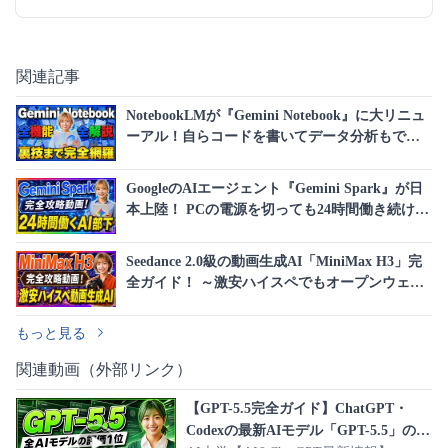
関連記事
NotebookLMが『Gemini Notebook』に大リニュ
ーアル！自らコードを書いてデータ分析もでき
る、Gemini連携＆全機能を完全解説！
GoogleのAIエージェント『Gemini Spark』が日
本上陸！ PCの電源を切っても24時間働き続け
る、話題の新機能を完全解説！
Seedance 2.0級の動画生成AI「MiniMax H3」完
全ガイド！ ～激安ハイスペでもオープンウェイ
ト・15秒の高画質(2K)動画生成・日本語ボイス
対応～
もっと見る
関連動画（外部リンク）
【GPT-5.5完全ガイド】ChatGPT・
Codexの最新AIモデル「GPT-5.5」の概