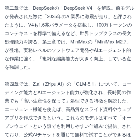
第二章では、DeepSeekの「DeepSeek V4」を解説。前モデル
が発表された際に「2025年のAI業界に激震が走り」と評され
たように、V4も1.6兆パラメータを搭載し、100万トークンの
コンテキストを標準で備えるなど、世界トップクラスの長文
処理能力を誇る。第三章では、MiniMaxの「MiniMax M2.7」
が登場。実務レベルのソフトウェア開発やAIエージェント的
な作業に強く、「複雑な編集能力が大きく向上」している点
を強調した。
第四章では、Z.ai（Zhipu AI）の「GLM-5.1」について、コー
ディング能力とAIエージェント能力が強化され、長時間の作
業でも「高い生産性を保って」処理できる特徴を解説した。
エージェント機能を使えば、高品質なスライド資料やウェブ
アプリを作成できるという。これらのモデルはすべて「オー
プンウェイトという誰でも利用しやすい仕組みで提供」され
ており、公式AIチャットを通じて無料で試すことができるほ