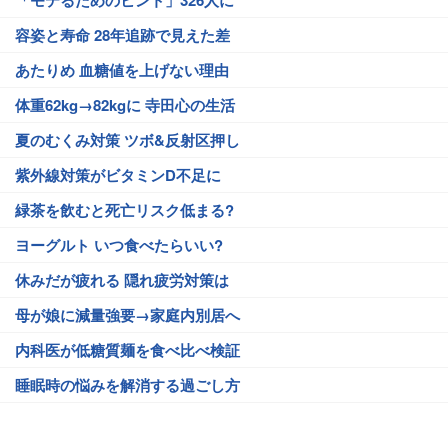
「モテるためのヒント」326人に
容姿と寿命 28年追跡で見えた差
あたりめ 血糖値を上げない理由
体重62kg→82kgに 寺田心の生活
夏のむくみ対策 ツボ&反射区押し
紫外線対策がビタミンD不足に
緑茶を飲むと死亡リスク低まる?
ヨーグルト いつ食べたらいい?
休みだが疲れる 隠れ疲労対策は
母が娘に減量強要→家庭内別居へ
内科医が低糖質麺を食べ比べ検証
睡眠時の悩みを解消する過ごし方