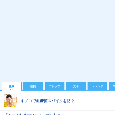
健康
芸能
ゴシップ
女子
トレンド
Y
キノコで血糖値スパイクを防ぐ