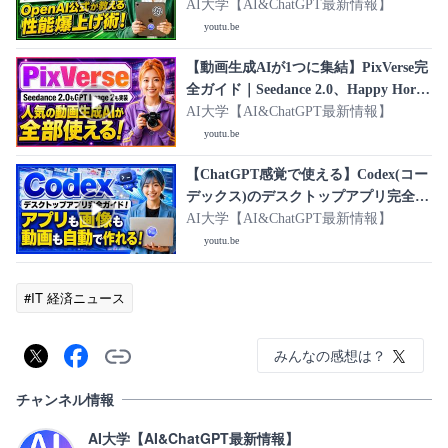
要・OpenAI公式性能爆上げ術・活用事
AI大学【AI&ChatGPT最新情報】
例をまとめて解説！
youtu.be
【動画生成AIが1つに集結】PixVerse完
全ガイド｜Seedance 2.0、Happy Horse
1.0、GPT Image 2まで動画・画像生成
AI大学【AI&ChatGPT最新情報】
AIをまとめて使う方法！
youtu.be
【ChatGPT感覚で使える】Codex(コー
デックス)のデスクトップアプリ完全ガ
イド｜使い方・導入方法・活用事例を
AI大学【AI&ChatGPT最新情報】
やさしく解説！
youtu.be
#IT 経済ニュース
みんなの感想は？
チャンネル情報
AI大学【AI&ChatGPT最新情報】