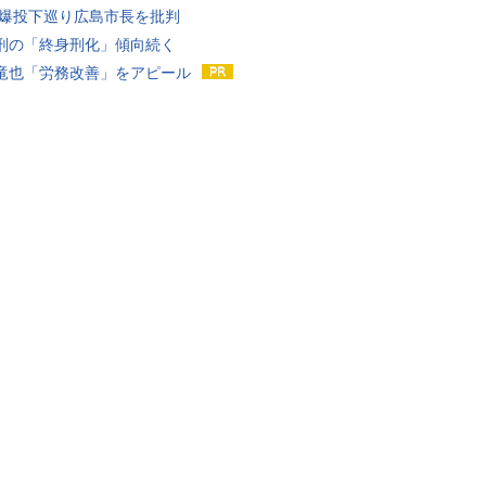
原爆投下巡り広島市長を批判
刑の「終身刑化」傾向続く
竜也「労務改善」をアピール