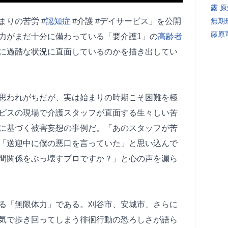
露 
まりの苦労 #
認知症
#介護 #デイサービス」を公開
無期
藤原
力がまだ十分に備わっている「要介護1」の
高齢者
に過酷な状況に直面しているのかを描き出してい
思われがちだが、実は始まりの時期こそ困難を極
ビスの現場で介護スタッフが直面する生々しい苦
に基づく被害妄想の事例だ。「あのスタッフが苦
「送迎中に僕の悪口を言っていた」と思い込んで
間関係をぶっ壊すプロですか？」と心の声を漏ら
る「無限体力」である。刈谷市、安城市、さらに
気で歩き回ってしまう徘徊行動の恐ろしさが語ら