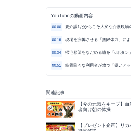
YouTubeの動画内容
要介護1だからこそ大変な介護現場
00:00
現場を疲弊させる「無限体力」によ
00:19
帰宅願望をなだめる嘘を「dボタン
00:34
筋骨隆々な利用者が放つ「鋭いアッ
00:51
関連記事
【今の元気をキープ】血
者向け朝の体操
【プレゼント企画】リカ
徹底解説