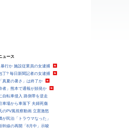
ニュース
に暴行か 施設従業員の女逮捕
包丁? 毎日新聞記者の女逮捕
「真夏の暑さ」は終了か
酔者」熊本で通報が頻発か
に自転車侵入 路側帯を逆走
駐車場から車落下 夫婦死傷
氏のPV風視察動画 立憲激怒
隣が民泊「トラウマなった」
新幹線の再開「8月中」示唆