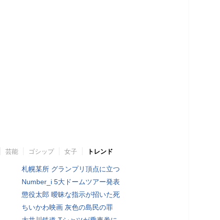
芸能
ゴシップ
女子
トレンド
札幌某所 グランプリ頂点に立つ
Number_i 5大ドームツアー発表
懲役太郎 曖昧な指示が招いた死
ちいかわ映画 灰色の島民の罪