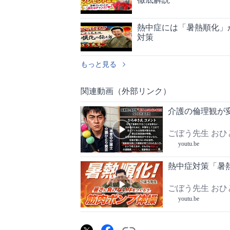
熱中症には「暑熱順化」
対策
もっと見る
関連動画（外部リンク）
介護の倫理観が
ごぼう先生 お
youtu.be
熱中症対策「暑
ごぼう先生 お
youtu.be