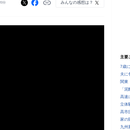
みんなの感想は？
20分
主要
7歳
夫に
関東
「泥
高速
立体
高市
家の
九州