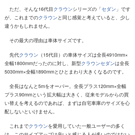
ただ、そんな16代目
クラウン
シリーズの「
セダン
」です
が、これまでの
クラウン
と同じ感覚と考えていると、少し
違うかもしれません。
その最大の理由は車体サイズです。
先代
クラウン
（15代目）の車体サイズは全長4910mm×
全幅1800mmだったのに対し、新型
クラウン
セダン
は全長
5030mm×全幅1890mmとひとまわり大きくなるのです。
全長はなんと5mをオーバー。全長プラス120mm×全幅
プラス90mmという拡大幅は大きく、従来モデルからの買
い替えを考えるのであれば、まずは自宅車庫のサイズを心
配しないといけません。
これまで
クラウン
を愛用していた一般ユーザーの多く
は、このサイズアップは辛いと感じる人が多いのではない