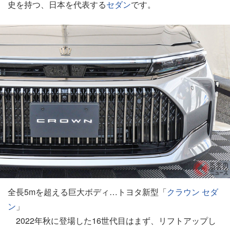
史を持つ、日本を代表する
セダン
です。
全長5mを超える巨大ボディ…トヨタ新型「
クラウン
セダ
ン
」
2022年秋に登場した16世代目はまず、リフトアップし