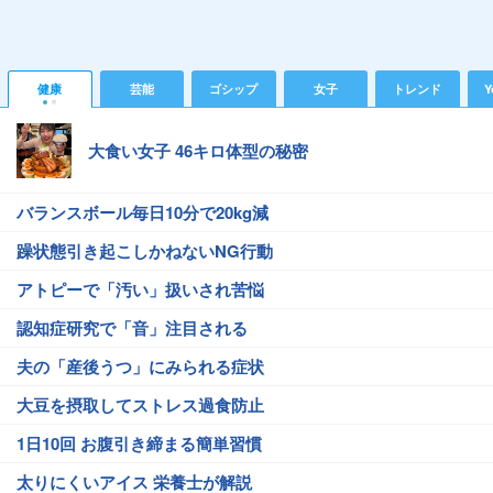
健康
芸能
ゴシップ
女子
トレンド
Y
大食い女子 46キロ体型の秘密
バランスボール毎日10分で20kg減
躁状態引き起こしかねないNG行動
アトピーで「汚い」扱いされ苦悩
認知症研究で「音」注目される
夫の「産後うつ」にみられる症状
大豆を摂取してストレス過食防止
1日10回 お腹引き締まる簡単習慣
太りにくいアイス 栄養士が解説