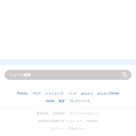
Peachy
ブログ
ショッピング
バンク
みんかぶ
みんかぶChoice
Kstyle
株探
プレスリリース
運営会社
利用規約
プライバシーポリシー
livedoorお客様サポートセンター
livedoor
コンテンツ・広告ポリシー