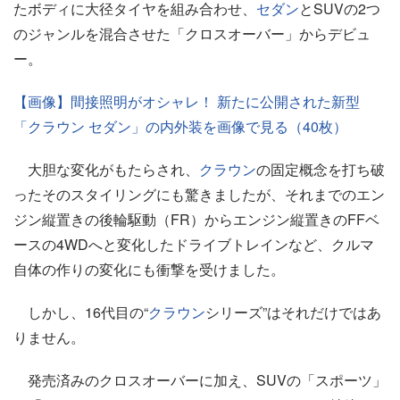
たボディに大径タイヤを組み合わせ、
セダン
とSUVの2つ
のジャンルを混合させた「クロスオーバー」からデビュ
ー。
【画像】間接照明がオシャレ！ 新たに公開された新型
「クラウン セダン」の内外装を画像で見る（40枚）
大胆な変化がもたらされ、
クラウン
の固定概念を打ち破
ったそのスタイリングにも驚きましたが、それまでのエン
ジン縦置きの後輪駆動（FR）からエンジン縦置きのFFベ
ースの4WDへと変化したドライブトレインなど、クルマ
自体の作りの変化にも衝撃を受けました。
しかし、16代目の“
クラウン
シリーズ”はそれだけではあ
りません。
発売済みのクロスオーバーに加え、SUVの「スポーツ」