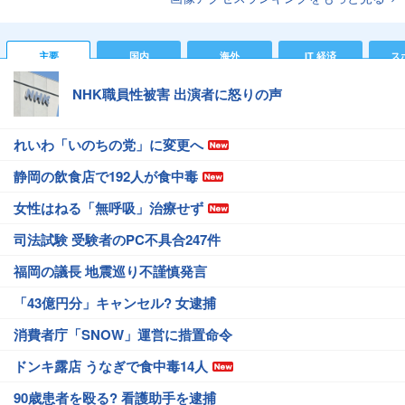
主要
国内
海外
IT 経済
ス
NHK職員性被害 出演者に怒りの声
れいわ「いのちの党」に変更へ
静岡の飲食店で192人が食中毒
女性はねる「無呼吸」治療せず
司法試験 受験者のPC不具合247件
福岡の議長 地震巡り不謹慎発言
「43億円分」キャンセル? 女逮捕
消費者庁「SNOW」運営に措置命令
ドンキ露店 うなぎで食中毒14人
90歳患者を殴る? 看護助手を逮捕