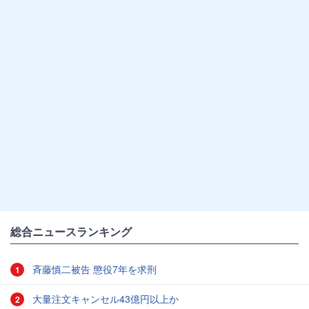
総合ニュースランキング
斉藤慎二被告 懲役7年を求刑
1
大量注文キャンセル43億円以上か
2