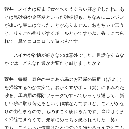
菅井 スイカは皮まで食べちゃうぐらい好きでしたね。あ
とは黒砂糖や金平糖といった砂糖類も。ちなみにニンジン
が嫌いな馬には会ったことがありません。おもちゃで言う
と、りんごの香りがするボールとかですかね。香りにつら
れて、鼻でコロコロして遊ぶんです。
ーースイカや砂糖が好きなのは意外でした。世話をするな
かでは、どんな作業が大変だと感じましたか？
菅井 毎朝、厩舎の中にある馬のお部屋の馬房（ばぼう）
を掃除するのが大変で。おがくずやボロ（糞）にまみれた
砂を、馬房用の掃除フォークですべてひっくり返して、新
しい砂に取り替えるという作業なんですけど。これがかな
りの力仕事なので、ものすごく疲れるんです。当時はうま
く掃除できなくて、先輩にめっちゃ怒られました（笑）。
でも、こういった作業はひとつの命を預かるうえでとても