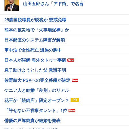
山田五郎さん「アド街」で名言
25歳国税職員が脱税か 懲戒免職
熊本の被災地で「火事場泥棒」か
日本郵便のシステム障害が解消
車中泊で女性死亡 遺族の胸中
日本人が誤解 海外タトゥー事情
息子助けようとした父 意識不明
佐野航大 PSVへの完全移籍が決定
ケニア人と結婚「差別」のリアル
花王が「焼肉店」限定オープン？
「許せない不祥事タレント」1位
俳優の戸塚純貴が結婚を発表