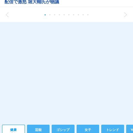
配信で激怒 堀大輔氏が物議
健康
芸能
ゴシップ
女子
トレンド
Y