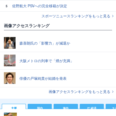
佐野航大 PSVへの完全移籍が決定
5
スポーツニュースランキングをもっと見る
画像アクセスランキング
森喜朗氏の「影響力」が減退か
大阪メトロの列車で「煙が充満」
俳優の戸塚純貴が結婚を発表
画像アクセスランキングをもっと見る
主要
国内
海外
IT 経済
ス