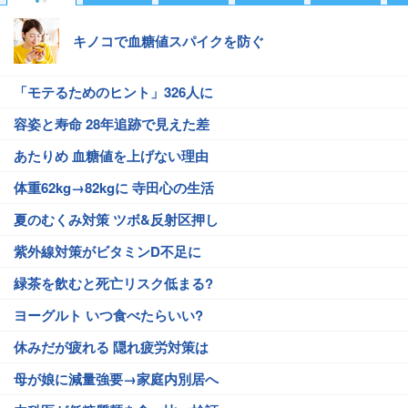
キノコで血糖値スパイクを防ぐ
「モテるためのヒント」326人に
容姿と寿命 28年追跡で見えた差
あたりめ 血糖値を上げない理由
体重62kg→82kgに 寺田心の生活
夏のむくみ対策 ツボ&反射区押し
紫外線対策がビタミンD不足に
緑茶を飲むと死亡リスク低まる?
ヨーグルト いつ食べたらいい?
休みだが疲れる 隠れ疲労対策は
母が娘に減量強要→家庭内別居へ