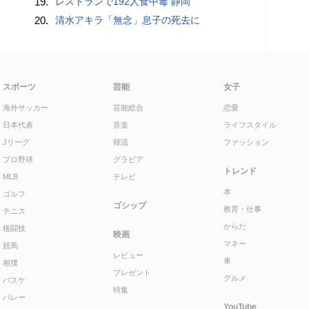
19.
レストランで192人食中毒 静岡
20.
清水アキラ「無念」息子の死去に
スポーツ
芸能
女子
海外サッカー
芸能総合
恋愛
日本代表
音楽
ライフスタイル
Jリーグ
韓流
ファッション
プロ野球
グラビア
トレンド
MLB
テレビ
本
ゴルフ
ゴシップ
教育・仕事
テニス
からだ
格闘技
映画
マネー
競馬
レビュー
車
相撲
プレゼント
グルメ
バスケ
特集
バレー
YouTube