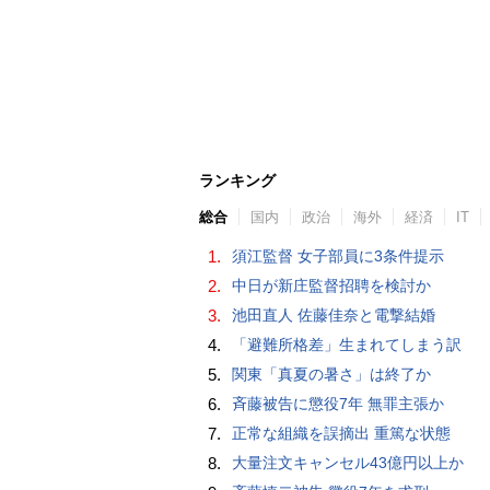
ランキング
総合
国内
政治
海外
経済
IT
1.
須江監督 女子部員に3条件提示
2.
中日が新庄監督招聘を検討か
3.
池田直人 佐藤佳奈と電撃結婚
4.
「避難所格差」生まれてしまう訳
5.
関東「真夏の暑さ」は終了か
6.
斉藤被告に懲役7年 無罪主張か
7.
正常な組織を誤摘出 重篤な状態
8.
大量注文キャンセル43億円以上か