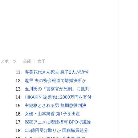
スポーツ
芸能
女子
11.
寿美花代さん死去 息子2人が追悼
12.
趣里 夫の密会報道で離婚決断か
13.
玉川氏の「警察官が死刑」に批判
14.
HIKAKIN 被災地に2000万円を寄付
15.
主犯格とされる男 無期懲役判決
16.
女優・山本舞香 第1子を出産
17.
深夜アニメに喫煙描写 BPOで議論
18.
1.5億円受け取りか 国税職員処分