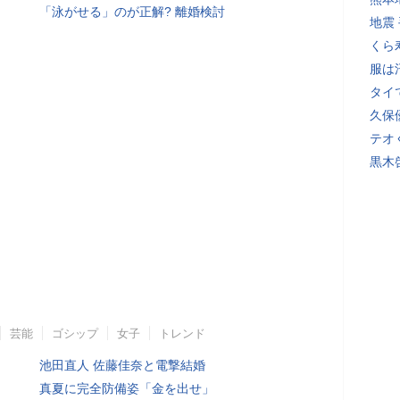
「泳がせる」のが正解? 離婚検討
地震
くら
服は
タイ
久保
テオ
黒木
芸能
ゴシップ
女子
トレンド
池田直人 佐藤佳奈と電撃結婚
真夏に完全防備姿「金を出せ」