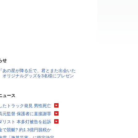
らせ
『あの星が降る丘で、君とまた出会いた
』オリジナルグッズを3名様にプレゼン
ニュース
したトラック発見 男性死亡
高元監督 保護者に直接謝罪
ダリスト 本多灯被告を起訴
金で競艇? 約1.3億円脱税か
地震「激甚災害」に指定決定