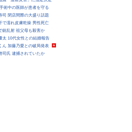
 手術中の医師が患者を守る
寿司 閉店間際の大盛り話題
汗で濡れ皮膚乾燥 男性死亡
で銃乱射 祖父母も殺害か
優太 10代女性との結婚報告
くん 加藤乃愛との破局発表
啓司氏 逮捕されていたか