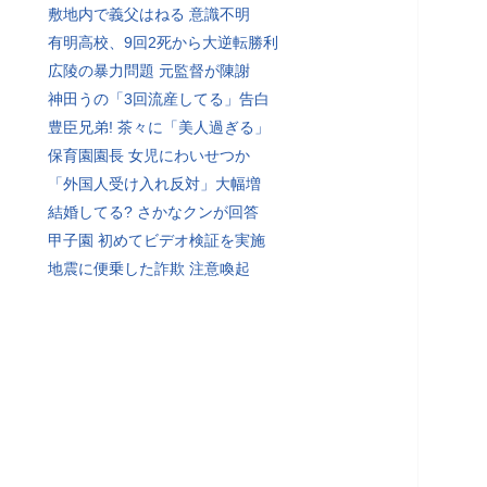
敷地内で義父はねる 意識不明
有明高校、9回2死から大逆転勝利
広陵の暴力問題 元監督が陳謝
神田うの「3回流産してる」告白
豊臣兄弟! 茶々に「美人過ぎる」
保育園園長 女児にわいせつか
「外国人受け入れ反対」大幅増
結婚してる? さかなクンが回答
甲子園 初めてビデオ検証を実施
地震に便乗した詐欺 注意喚起