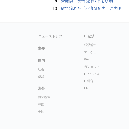
9.
斉藤慎二被告 懲役7年を求刑
10.
駅で流れた「不適切音声」に声明
ニューストップ
IT 経済
経済総合
主要
マーケット
Web
国内
ガジェット
社会
ITビジネス
政治
IT総合
海外
PR
海外総合
韓国
中国