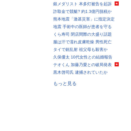
銀メダリスト 本多灯被告を起訴
詐取金で競艇? 約1.3億円脱税か
熊本地震「激甚災害」に指定決定
地震 手術中の医師が患者を守る
くら寿司 閉店間際の大盛り話題
服は汗で濡れ皮膚乾燥 男性死亡
タイで銃乱射 祖父母も殺害か
久保優太 10代女性との結婚報告
テオくん 加藤乃愛との破局発表
黒木啓司氏 逮捕されていたか
もっと見る