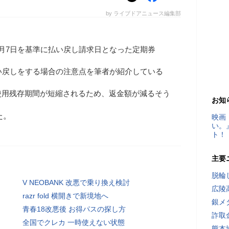
by ライブドアニュース編集部
月7日を基準に払い戻し請求日となった定期券
の払い戻しをする場合の注意点を筆者が紹介している
使用残存期間が短縮されるため、返金額が減るそう
お知
た。
映画
い。
ト！
主要
脱輪
V NEOBANK 改悪で乗り換え検討
広陵
razr fold 横開きで新境地へ
銀メ
青春18改悪後 お得パスの探し方
詐取
全国でクレカ 一時使えない状態
熊本