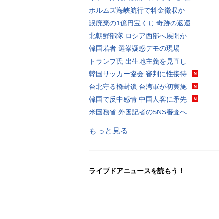
ホルムズ海峡航行で料金徴収か
誤廃棄の1億円宝くじ 奇跡の返還
北朝鮮部隊 ロシア西部へ展開か
韓国若者 選挙疑惑デモの現場
トランプ氏 出生地主義を見直し
韓国サッカー協会 審判に性接待
台北守る橋封鎖 台湾軍が初実施
韓国で反中感情 中国人客に矛先
米国務省 外国記者のSNS審査へ
もっと見る
ライブドアニュースを読もう！