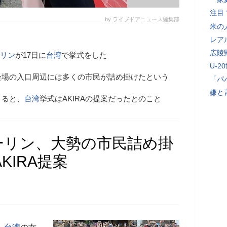
注目
by ライブドアニュース編集部
米の
レア
広陵
リン
が17日に
台湾
で挙式をした
U-2
会場の入口周辺には多くの市民が詰め掛けたという
「パ
嫌と
よると、
台湾
挙式はAKIRAの提案だったとのこと
ーリン、大勢の市民詰め掛
KIRA提案