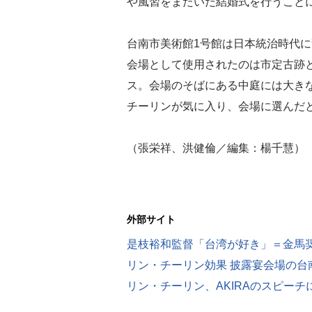
や風習をまたいだ結婚式を行うこと
台南市美術館1号館は日本統治時代
会場として使用されたのは市定古跡
ス。会場のそばにある中庭には大き
チーリンが気に入り、会場に選んだ
（張栄祥、洪健倫／編集：楊千慧）
外部サイト
是枝裕和監督「台湾が好き」＝金馬
リン・チーリン効果 披露宴会場の台
リン・チーリン、AKIRAのスピーチ