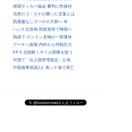
韓国サッカー協会 審判に性接待
当然だ C・ロナが贈った言葉とは
防護服なしでハチの大群へ 米
ハシナ元首相 投獄覚悟で帰国へ
熱波で ロンドン名物が一部運休
プーチン政権 内外から停戦圧力
FP-5 北朝鮮ミサイル部隊を狙う
中国で「出入国管理規定」公布
中国海警局員2人 南シナ海で死亡