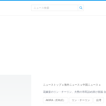
ニューストップ
海外ニュース
中国ニュース
>
>
>
花嫁姿のリン・チーリン、大勢の市民詰め掛け祝福 台湾
AKIRA（EXILE）
リン・チーリン
台湾