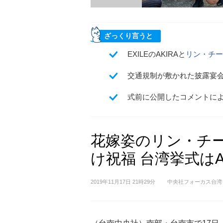
ざっくり言うと
EXILEのAKIRAと
リン・チー
交通規制が敷かれた披露宴
式前に公開したコメントに
花嫁姿のリン・チ
け祝福 台湾挙式はA
2019年11月17日 21時29分
中央社フォーカス台湾