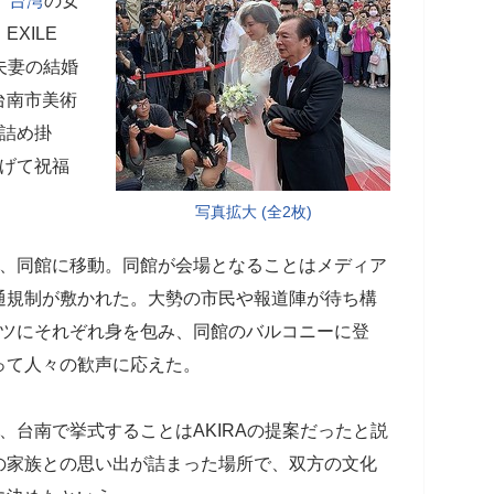
、
台湾
の女
XILE
夫妻の結婚
台南市美術
が詰め掛
上げて祝福
写真拡大 (全2枚)
後、同館に移動。同館が会場となることはメディア
通規制が敷かれた。大勢の市民や報道陣が待ち構
ーツにそれぞれ身を包み、同館のバルコニーに登
って人々の歓声に応えた。
、台南で挙式することはAKIRAの提案だったと説
の家族との思い出が詰まった場所で、双方の文化