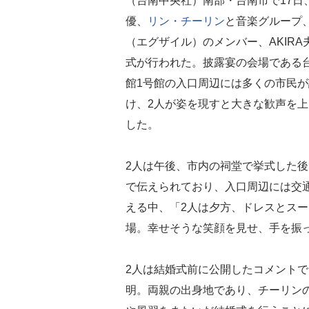
（台南中央社）南部・台南市で17日
優、
リン・チーリン
と音楽グループ、E
（エグザイル）のメンバー、AKIRA
式が行われた。披露宴の会場である
館1号館の入口周辺には多くの市民
け、2人が姿を現すと大きな歓声を
した。
2人は午後、市内の祠堂で挙式した
で伝えられており、入口周辺には交
える中、「2人は夕方、ドレスとス
場。幸せそうな笑顔を見せ、手を振
2人は結婚式前に公開したコメントで
明。両親の出身地であり、チーリン