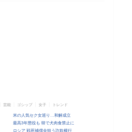
芸能
ゴシップ
女子
トレンド
米の人気セク女巡り…和解成立
最高3年懲役も 韓で犬肉食禁止に
ロシア 戦死補償金狙う詐欺横行