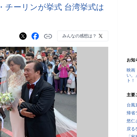
リン・チーリンが挙式 台湾挙式は
みんなの感想は？
お知
映画
い。
ト！
主要
台風
帰省
悠仁
戻る
「家