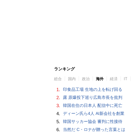
ランキング
総合
国内
政治
海外
経済
IT
1.
印食品工場 生地の上を転げ回る
2.
露 原爆投下巡り広島市長を批判
3.
韓国在住の日本人 配信中に死亡
4.
ディーン氏ら4人 AI新会社を創業
5.
韓国サッカー協会 審判に性接待
6.
当然だ C・ロナが贈った言葉とは