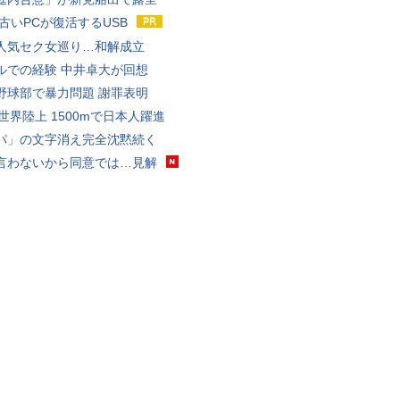
 古いPCが復活するUSB
人気セク女巡り…和解成立
ルでの経験 中井卓大が回想
野球部で暴力問題 謝罪表明
0世界陸上 1500mで日本人躍進
パ」の文字消え完全沈黙続く
言わないから同意では…見解