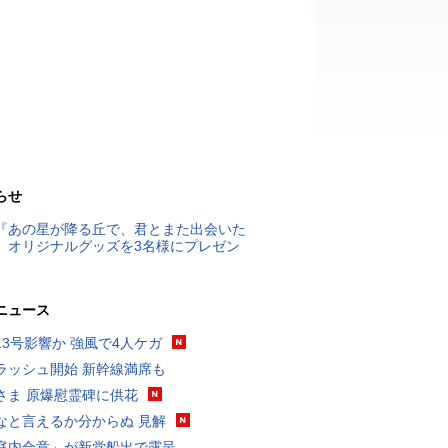
らせ
『あの星が降る丘で、君とまた出会いた
』オリジナルグッズを3名様にプレゼン
ニュース
13号影響か 強風で4人ケガ
ラッシュ開始 新幹線満席も
さま 原爆慰霊碑に供花
なと言えるか分からぬ 見解
庭内合意」が新党船出で露呈