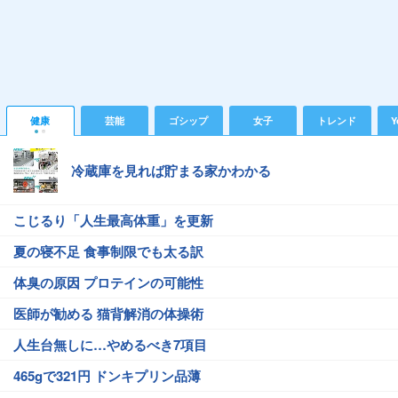
健康
芸能
ゴシップ
女子
トレンド
Y
冷蔵庫を見れば貯まる家かわかる
こじるり「人生最高体重」を更新
夏の寝不足 食事制限でも太る訳
体臭の原因 プロテインの可能性
医師が勧める 猫背解消の体操術
人生台無しに…やめるべき7項目
465gで321円 ドンキプリン品薄