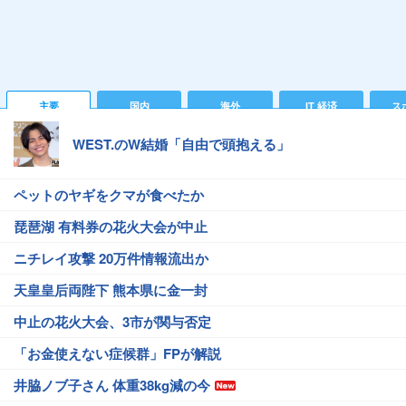
主要
国内
海外
IT 経済
ス
WEST.のW結婚「自由で頭抱える」
ペットのヤギをクマが食べたか
琵琶湖 有料券の花火大会が中止
ニチレイ攻撃 20万件情報流出か
天皇皇后両陛下 熊本県に金一封
中止の花火大会、3市が関与否定
「お金使えない症候群」FPが解説
井脇ノブ子さん 体重38kg減の今