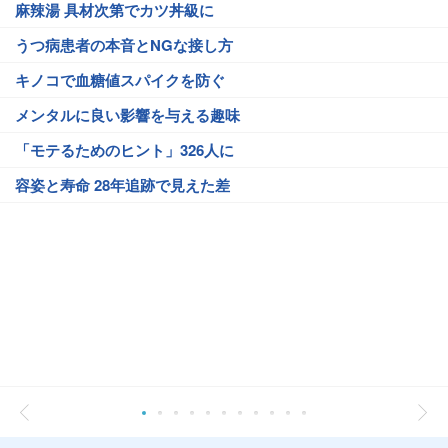
麻辣湯 具材次第でカツ丼級に
うつ病患者の本音とNGな接し方
キノコで血糖値スパイクを防ぐ
メンタルに良い影響を与える趣味
「モテるためのヒント」326人に
容姿と寿命 28年追跡で見えた差