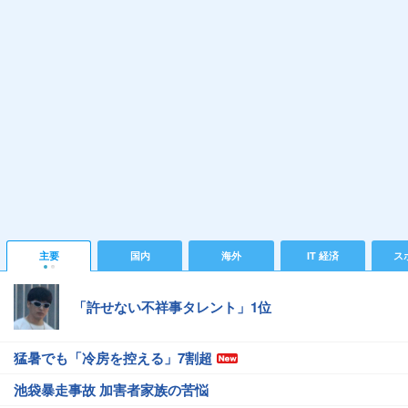
主要
国内
海外
IT 経済
ス
「許せない不祥事タレント」1位
猛暑でも「冷房を控える」7割超
池袋暴走事故 加害者家族の苦悩