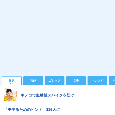
健康
芸能
ゴシップ
女子
トレンド
Y
キノコで血糖値スパイクを防ぐ
「モテるためのヒント」326人に