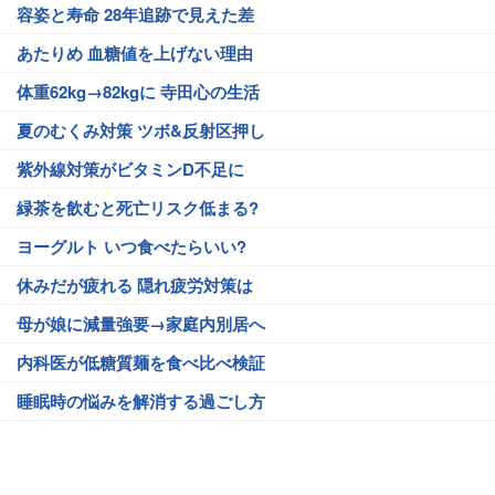
容姿と寿命 28年追跡で見えた差
あたりめ 血糖値を上げない理由
体重62kg→82kgに 寺田心の生活
夏のむくみ対策 ツボ&反射区押し
紫外線対策がビタミンD不足に
緑茶を飲むと死亡リスク低まる?
ヨーグルト いつ食べたらいい?
休みだが疲れる 隠れ疲労対策は
母が娘に減量強要→家庭内別居へ
内科医が低糖質麺を食べ比べ検証
睡眠時の悩みを解消する過ごし方