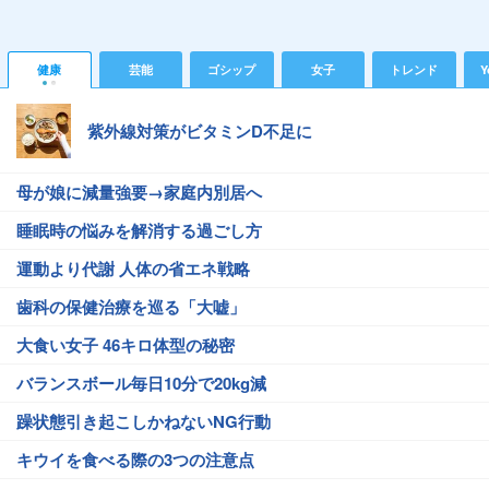
健康
芸能
ゴシップ
女子
トレンド
Y
紫外線対策がビタミンD不足に
母が娘に減量強要→家庭内別居へ
睡眠時の悩みを解消する過ごし方
運動より代謝 人体の省エネ戦略
歯科の保健治療を巡る「大嘘」
大食い女子 46キロ体型の秘密
バランスボール毎日10分で20kg減
躁状態引き起こしかねないNG行動
キウイを食べる際の3つの注意点