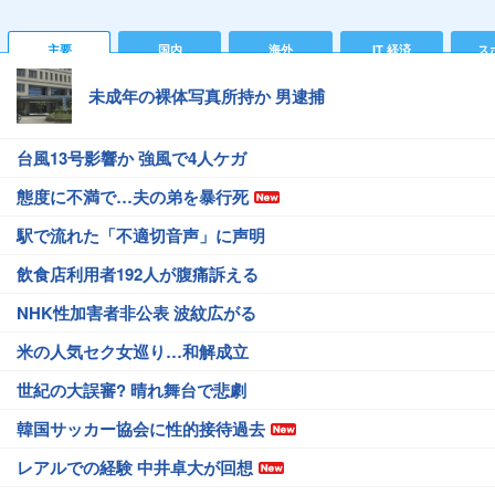
主要
国内
海外
IT 経済
ス
未成年の裸体写真所持か 男逮捕
台風13号影響か 強風で4人ケガ
態度に不満で…夫の弟を暴行死
駅で流れた「不適切音声」に声明
飲食店利用者192人が腹痛訴える
NHK性加害者非公表 波紋広がる
米の人気セク女巡り…和解成立
世紀の大誤審? 晴れ舞台で悲劇
韓国サッカー協会に性的接待過去
レアルでの経験 中井卓大が回想