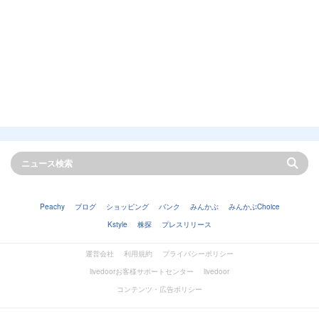
Peachy
ブログ
ショッピング
バンク
みんかぶ
みんかぶChoice
Kstyle
株探
プレスリリース
運営会社
利用規約
プライバシーポリシー
livedoorお客様サポートセンター
livedoor
コンテンツ・広告ポリシー