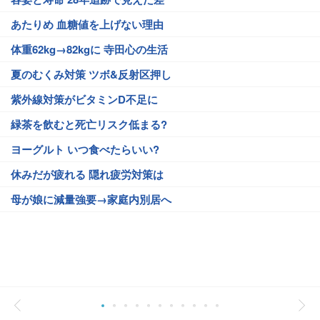
あたりめ 血糖値を上げない理由
体重62kg→82kgに 寺田心の生活
夏のむくみ対策 ツボ&反射区押し
紫外線対策がビタミンD不足に
緑茶を飲むと死亡リスク低まる?
ヨーグルト いつ食べたらいい?
休みだが疲れる 隠れ疲労対策は
母が娘に減量強要→家庭内別居へ