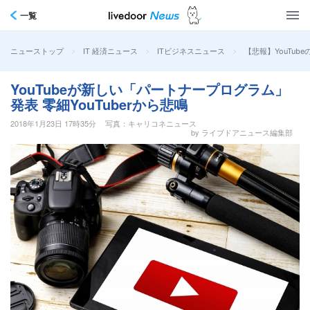
一覧
>
>
>
【悲報】YouTu
ニューストップ
IT 経済ニュース
ITビジネスニュース
YouTubeが新しい「パートナープログラム」
発表 零細YouTuberから悲鳴
2018年1月23日 17時35分
写真：キャリコネニュース
by ライブドアニュース編集部