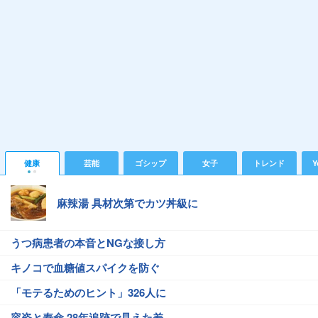
健康
芸能
ゴシップ
女子
トレンド
Y
麻辣湯 具材次第でカツ丼級に
うつ病患者の本音とNGな接し方
キノコで血糖値スパイクを防ぐ
「モテるためのヒント」326人に
容姿と寿命 28年追跡で見えた差