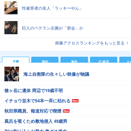
性被害者の友人「ラッキーやん」
巨人のベテラン左腕が「密会」か
画像アクセスランキングをもっと見る
主要
国内
海外
IT 経済
ス
海上自衛隊の生々しい映像が物議
槍ヶ岳に遺体 周辺で19歳不明
イチョウ並木で54本一斉に枯れる
秋田県職員、報道対応で喫煙
風呂を覗くため敷地侵入 49歳男