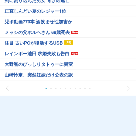
列に割り込んだ男女 青ざめ逃亡
正直しんどい夏のレジャー1位
児ポ動画770本 酒飲ませ性加害か
メッシの父ホルヘさん 68歳死去
注目 古いPCが復活するUSB
レインボー池田 求婚失敗も告白
大野智のびっしりタトゥーに異変
山崎怜奈、突然妊娠だけ公表の訳