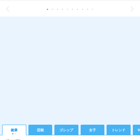
健康
芸能
ゴシップ
女子
トレンド
Y