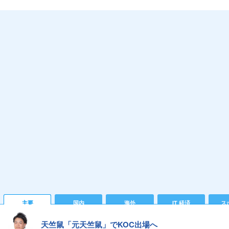
主要
国内
海外
IT 経済
ス
天竺鼠「元天竺鼠」でKOC出場へ