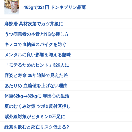
465gで321円 ドンキプリン品薄
麻辣湯 具材次第でカツ丼級に
うつ病患者の本音とNGな接し方
キノコで血糖値スパイクを防ぐ
メンタルに良い影響を与える趣味
「モテるためのヒント」326人に
容姿と寿命 28年追跡で見えた差
あたりめ 血糖値を上げない理由
体重62kg→82kgに 寺田心の生活
夏のむくみ対策 ツボ&反射区押し
紫外線対策がビタミンD不足に
緑茶を飲むと死亡リスク低まる?