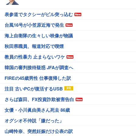
表参道でタクシーがビル突っ込む
台風16号が小笠原近海で発生
海上自衛隊の生々しい映像が物議
秋田県職員、報道対応で喫煙
教員の性暴力 止まらないワケ
韓国の審判接待疑惑 JFAが調査へ
FIREの45歳男性 仕事復帰した訳
注目 古いPCが復活するUSB
さらば森田、FX投資詐欺被害告白
女優・小川眞由美さん死去 86歳
オグシオ不仲説「嫌だった」
山崎怜奈、突然妊娠だけ公表の訳