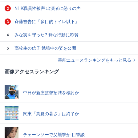
NHK職員性被害 出演者に怒りの声
2
斉藤被告に「多目的トイレ以下」
3
みな実を守った? 粋な行動に称賛
4
高校生の信子 勉強中の姿を公開
5
芸能ニュースランキングをもっと見る
画像アクセスランキング
中日が新庄監督招聘を検討か
関東「真夏の暑さ」は終了か
チェーンソーで父襲撃か 目撃談