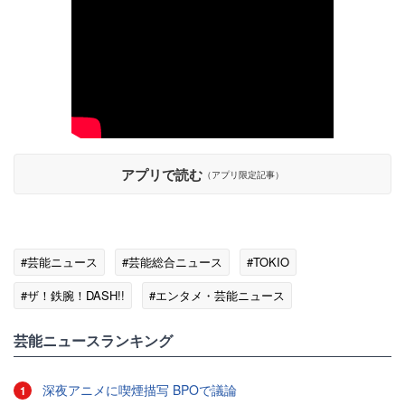
アプリで読む
（アプリ限定記事）
#芸能ニュース
#芸能総合ニュース
#TOKIO
#ザ！鉄腕！DASH!!
#エンタメ・芸能ニュース
#びっくり(ﾟдﾟ)!
芸能ニュースランキング
深夜アニメに喫煙描写 BPOで議論
1