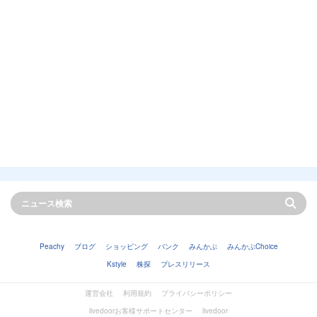
Peachy
ブログ
ショッピング
バンク
みんかぶ
みんかぶChoice
Kstyle
株探
プレスリリース
運営会社
利用規約
プライバシーポリシー
livedoorお客様サポートセンター
livedoor