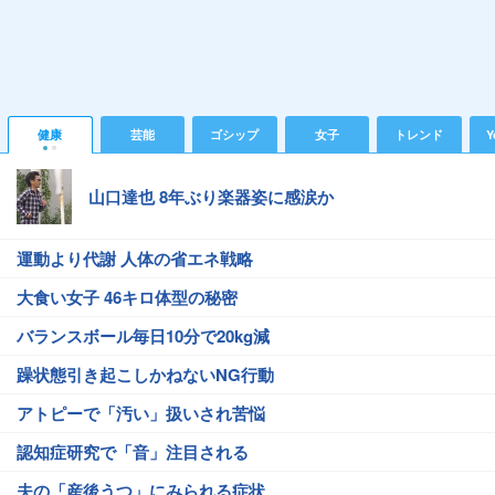
健康
芸能
ゴシップ
女子
トレンド
Y
山口達也 8年ぶり楽器姿に感涙か
運動より代謝 人体の省エネ戦略
大食い女子 46キロ体型の秘密
バランスボール毎日10分で20kg減
躁状態引き起こしかねないNG行動
アトピーで「汚い」扱いされ苦悩
認知症研究で「音」注目される
夫の「産後うつ」にみられる症状