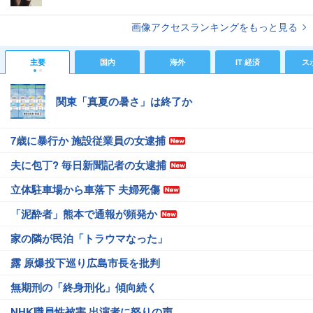
画像アクセスランキングをもっと見る
主要
国内
海外
IT 経済
ス
関東「真夏の暑さ」は終了か
7歳に暴行か 施設従業員の女逮捕
夫に包丁? 毎日新聞記者の女逮捕
立体駐車場から車落下 夫婦死傷
「泥酔者」熊本で通報が頻発か
家の隣が民泊「トラウマなった」
露 原爆投下巡り広島市長を批判
無期刑の「終身刑化」傾向続く
NHK職員性被害 出演者に怒りの声