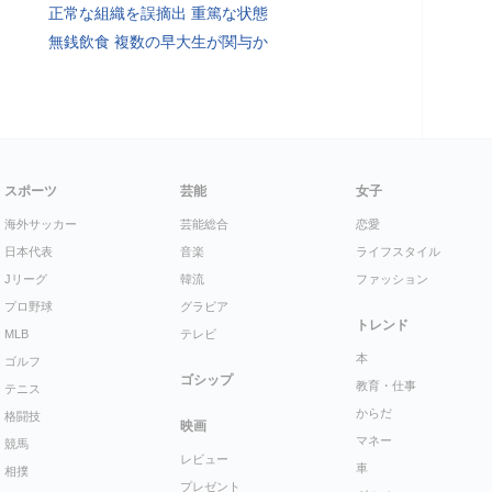
正常な組織を誤摘出 重篤な状態
無銭飲食 複数の早大生が関与か
スポーツ
芸能
女子
海外サッカー
芸能総合
恋愛
日本代表
音楽
ライフスタイル
Jリーグ
韓流
ファッション
プロ野球
グラビア
トレンド
MLB
テレビ
本
ゴルフ
ゴシップ
教育・仕事
テニス
からだ
格闘技
映画
マネー
競馬
レビュー
車
相撲
プレゼント