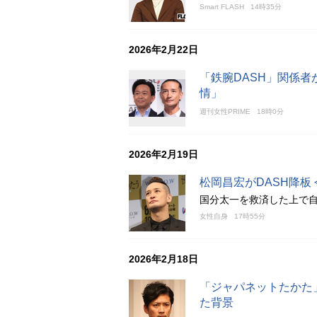
Smart FLASH
14時35分
2026年2月22日
「鉄腕DASH」関係
情」
週刊女性PRIME
18時0分
2026年2月19日
松岡昌宏がDASH降板
国分太一を救済した上で
女性自身
17時55分
2026年2月18日
「ジャパネットたかた
た背景