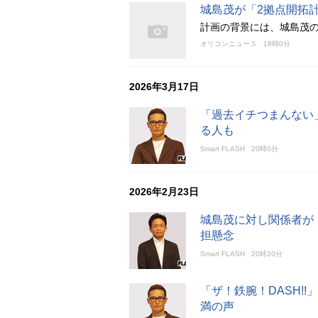
城島茂が「2拠点開拓
計画の背景には、城島茂
オリコンニュース
18時0分
2026年3月17日
「過去イチつまんない
る人も
Smart FLASH
20時0分
2026年2月23日
城島茂に対し関係者が
担懸念
Smart FLASH
20時20分
「ザ！鉄腕！DASH!
満の声