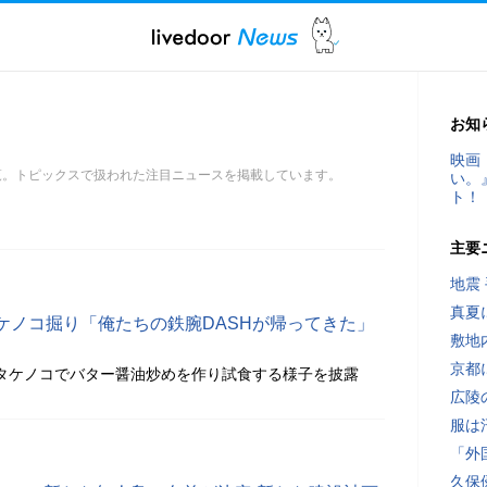
お知
映画
一覧。トピックスで扱われた注目ニュースを掲載しています。
い。
ト！
主要
地震
真夏
ケノコ掘り「俺たちの鉄腕DASHが帰ってきた」
敷地
京都
したタケノコでバター醤油炒めを作り試食する様子を披露
広陵
服は
「外
久保