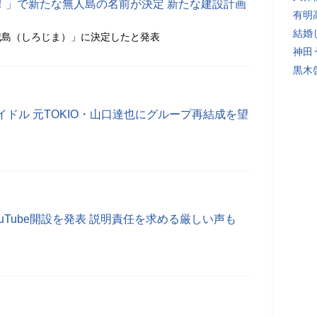
！！」で新たな無人島の名前が決定 新たな建設計画
有明
結婚
城島（しろじま）」に決定したと発表
神田
黒木
ドル 元TOKIO・山口達也にグループ再結成を望
uTube開設を発表 説明責任を求める厳しい声も