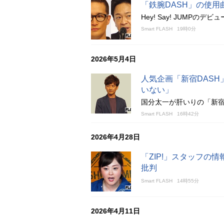
「鉄腕DASH」の使用曲が
Hey! Say! JUMPのデビ
Smart FLASH
19時0分
2026年5月4日
人気企画「新宿DAS
いない」
国分太一が肝いりの「新
Smart FLASH
16時42分
2026年4月28日
「ZIP!」スタッフの
批判
Smart FLASH
14時55分
2026年4月11日