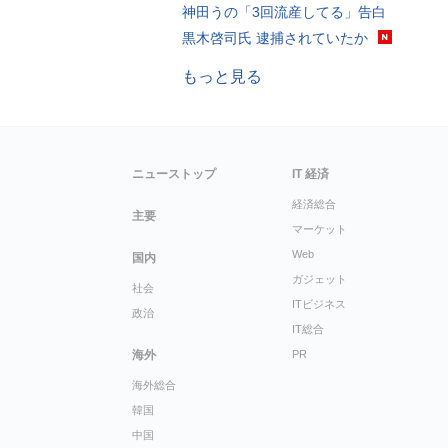
神田うの「3回流産してる」告白
黒木啓司氏 逮捕されていたか
もっと見る
ニューストップ
IT 経済
経済総合
主要
マーケット
Web
国内
ガジェット
社会
ITビジネス
政治
IT総合
海外
PR
海外総合
韓国
中国