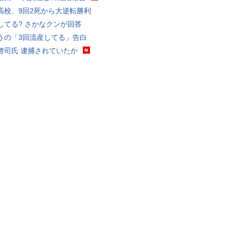
高校、9回2死から大逆転勝利
してる? さかなクンが回答
うの「3回流産してる」告白
啓司氏 逮捕されていたか