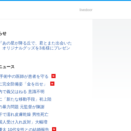
livedoor
らせ
『あの星が降る丘で、君とまた出会いた
』オリジナルグッズを3名様にプレゼン
ニュース
 手術中の医師が患者を守る
に完全防備姿「金を出せ」
内で義父はねる 意識不明
に「新たな移動手段」初上陸
の暴力問題 元監督が陳謝
汗で濡れ皮膚乾燥 男性死亡
国人受け入れ反対」大幅増
優太 10代女性との結婚報告