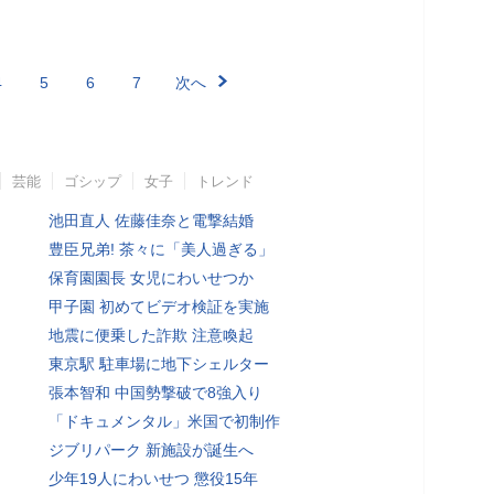
4
5
6
7
次へ
芸能
ゴシップ
女子
トレンド
池田直人 佐藤佳奈と電撃結婚
豊臣兄弟! 茶々に「美人過ぎる」
保育園園長 女児にわいせつか
甲子園 初めてビデオ検証を実施
地震に便乗した詐欺 注意喚起
東京駅 駐車場に地下シェルター
張本智和 中国勢撃破で8強入り
「ドキュメンタル」米国で初制作
ジブリパーク 新施設が誕生へ
少年19人にわいせつ 懲役15年