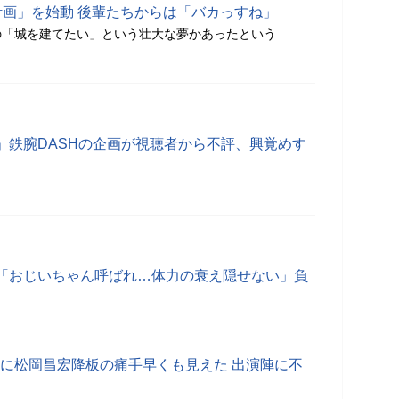
計画」を始動 後輩たちからは「バカっすね」
の「城を建てたい」という壮大な夢かあったという
」鉄腕DASHの企画が視聴者から不評、興覚めす
「おじいちゃん呼ばれ…体力の衰え隠せない」負
!」に松岡昌宏降板の痛手早くも見えた 出演陣に不