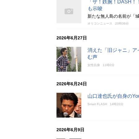
「ザ！鉄腕！DASH
も示唆
新たな無人島の名前が「
オリコンニュース
20時36分
2026年6月27日
消えた「旧ジャニ」アイ
む声
女性自身
11時0分
2026年6月24日
山口達也氏が自身のYo
Smart FLASH
14時20分
2026年6月9日