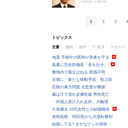
女性自身
17時30分
1
2
3
トピックス
主要
国内
海外
IT 経済
スポーツ
地震 手術中の医師が患者を守る
真夏に完全防備姿「金を出せ」
敷地内で義父はねる 意識不明
京都に「新たな移動手段」初上陸
広陵の暴力問題 元監督が陳謝
服は汗で濡れ皮膚乾燥 男性死亡
「外国人受け入れ反対」大幅増
久保優太 10代女性との結婚報告
有明高校、9回2死から大逆転勝利
結婚してる? さかなクンが回答