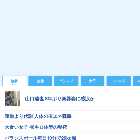
健康
芸能
ゴシップ
女子
トレンド
Y
山口達也 8年ぶり楽器姿に感涙か
運動より代謝 人体の省エネ戦略
大食い女子 46キロ体型の秘密
バランスボール毎日10分で20kg減