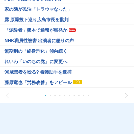
家の隣が民泊「トラウマなった」
露 原爆投下巡り広島市長を批判
「泥酔者」熊本で通報が頻発か
NHK職員性被害 出演者に怒りの声
無期刑の「終身刑化」傾向続く
れいわ「いのちの党」に変更へ
90歳患者を殴る? 看護助手を逮捕
藤原竜也「労務改善」をアピール