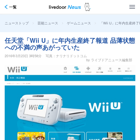
一覧
>
>
>
「Wii U」に年内生産
ニューストップ
芸能ニュース
ゲームニュース
任天堂「Wii U」に年内生産終了報道 品薄状態
への不満の声あがっていた
2016年3月23日 3時58分
写真：ナリナリドットコム
by ライブドアニュース編集部