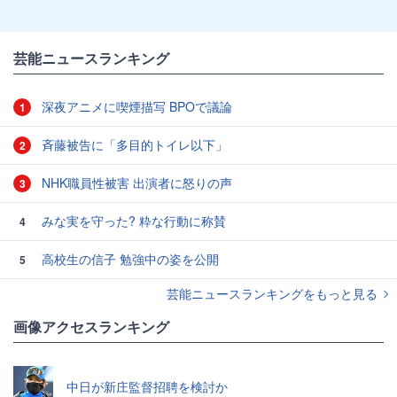
芸能ニュースランキング
深夜アニメに喫煙描写 BPOで議論
1
斉藤被告に「多目的トイレ以下」
2
NHK職員性被害 出演者に怒りの声
3
みな実を守った? 粋な行動に称賛
4
高校生の信子 勉強中の姿を公開
5
芸能ニュースランキングをもっと見る
画像アクセスランキング
中日が新庄監督招聘を検討か