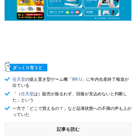
ざっくり言うと
任天堂
の据え置き型ゲーム機「
Wii U
」に年内生産終了報道が
出ている
「（
任天堂
は）販売が振るわず、回復が見込めないと判断し
た」という
一方で「どこで買えるの？」など品薄状態への不満の声も上が
っていた
記事を読む