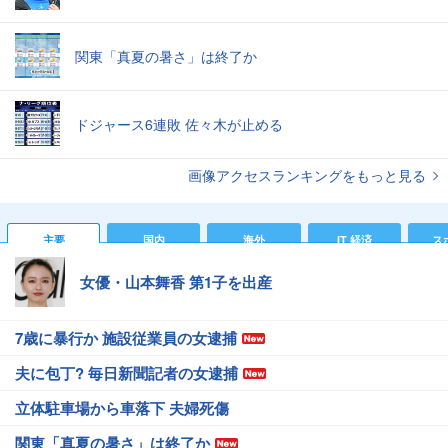
関東「真夏の暑さ」は終了か
ドジャース6連敗 佐々木が止める
画像アクセスランキングをもっと見る
主要
国内
海外
IT 経済
ス
女優・山本舞香 第1子を出産
7歳に暴行か 施設従業員の女逮捕
夫に包丁? 毎日新聞記者の女逮捕
立体駐車場から車落下 夫婦死傷
関東「真夏の暑さ」は終了か