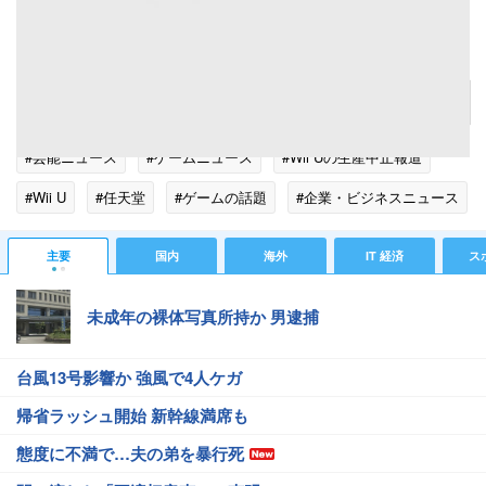
「Wii U」に年内生産終了報道、ここ最近は品薄状態続き不満の声も。
記事へ戻る
#芸能ニュース
#ゲームニュース
#Wii Uの生産中止報道
#Wii U
#任天堂
#ゲームの話題
#企業・ビジネスニュース
主要
国内
海外
IT 経済
ス
未成年の裸体写真所持か 男逮捕
台風13号影響か 強風で4人ケガ
帰省ラッシュ開始 新幹線満席も
態度に不満で…夫の弟を暴行死