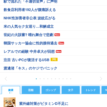
駅で流れた「不適切音声」に声明
飲食店利用者192人が腹痛訴える
NHK性加害者非公表 波紋広がる
米の人気セク女巡り…和解成立
世紀の大誤審? 晴れ舞台で悲劇
韓国サッカー協会に性的接待過去
レアルでの経験 中井卓大が回想
注目 古いPCが復活するUSB
渡邊渚「キス」のヤジでパニック
健康
芸能
ゴシップ
女子
トレンド
Y
紫外線対策がビタミンD不足に