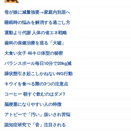
母が娘に減量強要→家庭内別居へ
睡眠時の悩みを解消する過ごし方
運動より代謝 人体の省エネ戦略
歯科の保健治療を巡る「大嘘」
大食い女子 46キロ体型の秘密
バランスボール毎日10分で20kg減
躁状態引き起こしかねないNG行動
キウイを食べる際の3つの注意点
コーヒー 朝すぐ飲むのはダメ?
脳梗塞になりやすい人の特徴
アトピーで「汚い」扱いされ苦悩
認知症研究で「音」注目される