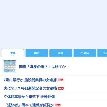
主要
国内
海外
IT 経済
ス
関東「真夏の暑さ」は終了か
7歳に暴行か 施設従業員の女逮捕
夫に包丁? 毎日新聞記者の女逮捕
立体駐車場から車落下 夫婦死傷
「泥酔者」熊本で通報が頻発か