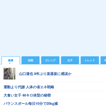
健康
芸能
ゴシップ
女子
トレンド
Y
山口達也 8年ぶり楽器姿に感涙か
運動より代謝 人体の省エネ戦略
大食い女子 46キロ体型の秘密
バランスボール毎日10分で20kg減