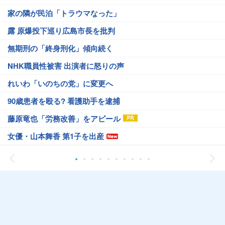
家の隣が民泊「トラウマなった」
露 原爆投下巡り広島市長を批判
無期刑の「終身刑化」傾向続く
NHK職員性被害 出演者に怒りの声
れいわ「いのちの党」に変更へ
90歳患者を殴る? 看護助手を逮捕
藤原竜也「労務改善」をアピール
女優・山本舞香 第1子を出産