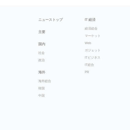
ニューストップ
IT 経済
経済総合
主要
マーケット
Web
国内
ガジェット
社会
ITビジネス
政治
IT総合
海外
PR
海外総合
韓国
中国