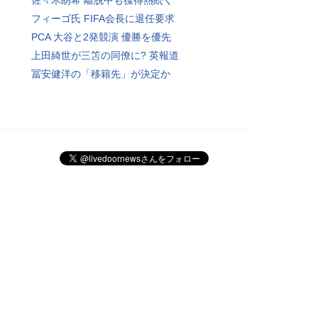
フィーゴ氏 FIFA会長に退任要求
PCA 大谷と2発競演 優勝を優先
上田綺世が三笘の同僚に? 英報道
冨安健洋の「移籍先」が決定か