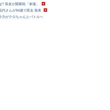
は? 長友が開幕戦「来場」
花代さんが94歳で死去 発表
小力がクロちゃんとバトルへ