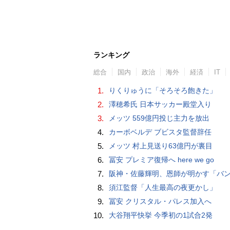
ランキング
総合
国内
政治
海外
経済
IT
1.
りくりゅうに「そろそろ飽きた」
2.
澤穂希氏 日本サッカー殿堂入り
3.
メッツ 559億円投じ主力を放出
4.
カーボベルデ ブビスタ監督辞任
5.
メッツ 村上見送り63億円が裏目
6.
冨安 プレミア復帰へ here we go
7.
阪神・佐藤輝明、恩師が明かす「バント拒否でホームラン」の“やんちゃ坊主
8.
須江監督「人生最高の夜更かし」
9.
冨安 クリスタル・パレス加入へ
10.
大谷翔平快挙 今季初の1試合2発