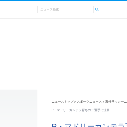
ニューストップ
スポーツニュース
海外サッカーニ
>
>
R・マドリーカンテラ育ちの二選手に注目
R・マドリーカンテラ