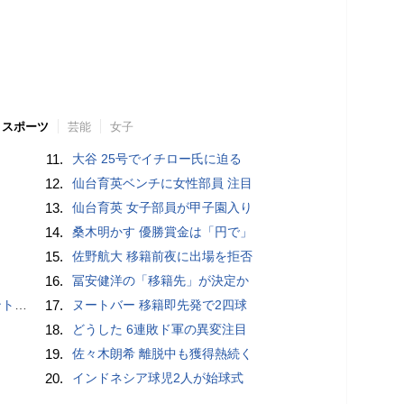
スポーツ
芸能
女子
11.
大谷 25号でイチロー氏に迫る
12.
仙台育英ベンチに女性部員 注目
13.
仙台育英 女子部員が甲子園入り
14.
桑木明かす 優勝賞金は「円で」
15.
佐野航大 移籍前夜に出場を拒否
16.
冨安健洋の「移籍先」が決定か
”時代
17.
ヌートバー 移籍即先発で2四球
18.
どうした 6連敗ド軍の異変注目
19.
佐々木朗希 離脱中も獲得熱続く
20.
インドネシア球児2人が始球式