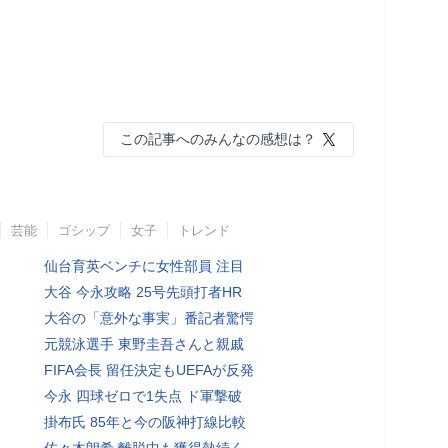
この記事へのみんなの感想は？
芸能
ゴシップ
女子
トレンド
仙台育英ベンチに女性部員 注目
大谷 今永攻略 25号先頭打者HR
大谷の「意外な事実」番記者驚愕
元競泳選手 東野圭吾さんと親戚
FIFA会長 留任決定もUEFAが反発
今永 四球ゼロで1失点 ド軍撃破
掛布氏 85年と今の阪神打線比較
佐々木朗希 離脱中も獲得熱続く