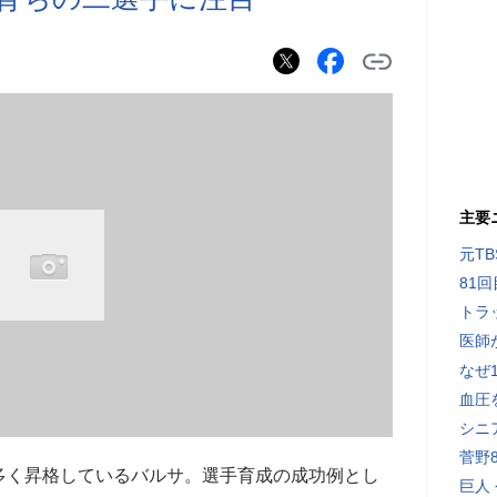
主要
元T
81
トラ
医師
なぜ
血圧
シニ
菅野
多く昇格しているバルサ。選手育成の成功例とし
巨人