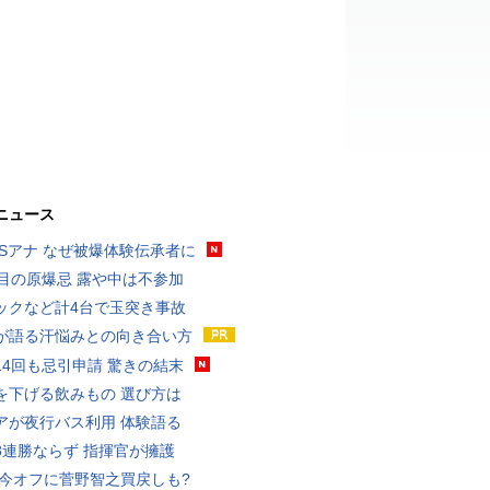
ニュース
BSアナ なぜ被爆体験伝承者に
回目の原爆忌 露や中は不参加
ックなど計4台で玉突き事故
が語る汗悩みとの向き合い方
14回も忌引申請 驚きの結末
を下げる飲みもの 選び方は
アが夜行バス利用 体験語る
8連勝ならず 指揮官が擁護
 今オフに菅野智之買戻しも?