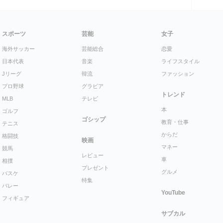
スポーツ
芸能
女子
海外サッカー
芸能総合
恋愛
日本代表
音楽
ライフスタイル
Jリーグ
韓流
ファッション
プロ野球
グラビア
トレンド
MLB
テレビ
本
ゴルフ
ゴシップ
教育・仕事
テニス
からだ
格闘技
映画
マネー
競馬
レビュー
車
相撲
プレゼント
グルメ
バスケ
特集
バレー
YouTube
フィギュア
サブカル