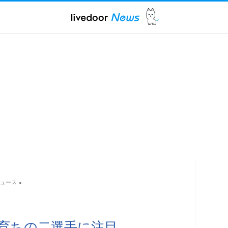
ュース
>
育ちの二選手に注目