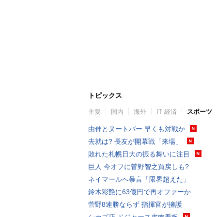
トピックス
主要
国内
海外
IT 経済
スポーツ
由伸とヌートバー 早くも対戦か
去就は? 長友が開幕戦「来場」
敗れた札幌日大の振る舞いに注目
巨人 今オフに菅野智之買戻しも?
ネイマールへ暴言「限界超えた」
鈴木彩艶に63億円で再オファーか
菅野8連勝ならず 指揮官が擁護
シカゴ店 ドジャース皮肉看板