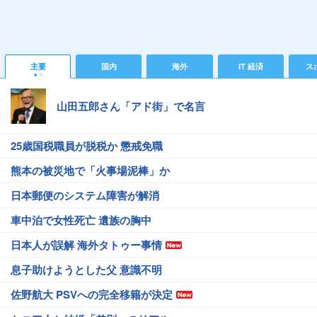
主要
国内
海外
IT 経済
ス
山田五郎さん「アド街」で名言
25歳国税職員が脱税か 懲戒免職
熊本の被災地で「火事場泥棒」か
日本郵便のシステム障害が解消
車中泊で女性死亡 遺族の胸中
日本人が誤解 海外タトゥー事情
息子助けようとした父 意識不明
佐野航大 PSVへの完全移籍が決定