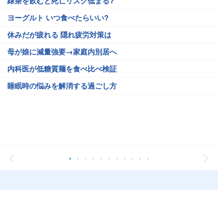
緑茶を飲むと死亡リスク低まる?
ヨーグルト いつ食べたらいい?
休みだが疲れる 隠れ疲労対策は
母が娘に減量強要→家庭内別居へ
内科医が低糖質麺を食べ比べ検証
睡眠時の悩みを解消する過ごし方