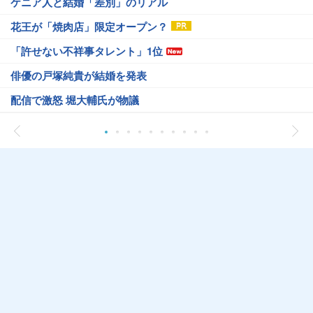
ケニア人と結婚「差別」のリアル
花王が「焼肉店」限定オープン？
「許せない不祥事タレント」1位
俳優の戸塚純貴が結婚を発表
配信で激怒 堀大輔氏が物議