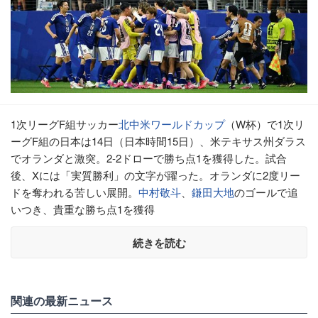
1次リーグF組サッカー
北中米ワールドカップ
（W杯）で1次リ
ーグF組の日本は14日（日本時間15日）、米テキサス州ダラス
でオランダと激突。2-2ドローで勝ち点1を獲得した。試合
後、Xには「実質勝利」の文字が躍った。オランダに2度リー
ドを奪われる苦しい展開。
中村敬斗
、
鎌田大地
のゴールで追
いつき、貴重な勝ち点1を獲得
続きを読む
関連の最新ニュース