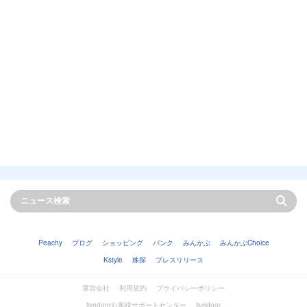
Peachy
ブログ
ショッピング
バンク
みんかぶ
みんかぶChoice
Kstyle
株探
プレスリリース
運営会社
利用規約
プライバシーポリシー
livedoorお客様サポートセンター
livedoor