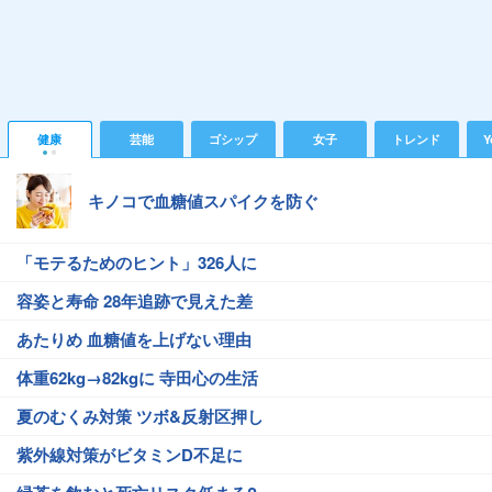
健康
芸能
ゴシップ
女子
トレンド
Y
キノコで血糖値スパイクを防ぐ
「モテるためのヒント」326人に
容姿と寿命 28年追跡で見えた差
あたりめ 血糖値を上げない理由
体重62kg→82kgに 寺田心の生活
夏のむくみ対策 ツボ&反射区押し
紫外線対策がビタミンD不足に