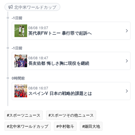
北中米ワールドカップ
-1日前
08/08 19:07
英代表FWトニー 暴行罪で起訴へ
-1日前
08/08 18:47
長友佑都 悔しさ胸に現役を継続
0時間前
08/08 16:07
スペインV 日本の戦略的課題とは
#スポーツニュース
#スポーツその他ニュース
#北中米ワールドカップ
#中村敬斗
#鎌田大地