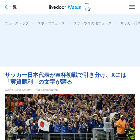
一覧
>
>
>
サッカー日
ニューストップ
スポーツニュース
スポーツその他ニュース
サッカー日本代表がW杯初戦で引き分け、Xには
「実質勝利」の文字が躍る
2026年6月15日 12時15分
写真：THE ANSWER