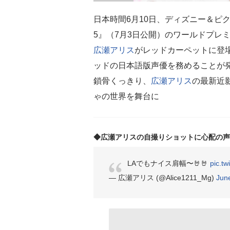
日本時間6月10日、ディズニー＆ピ
5』（7月3日公開）のワールドプレ
広瀬アリス
がレッドカーペットに登
ッドの日本語版声優を務めることが
鎖骨くっきり、
広瀬アリス
の最新近
ゃの世界を舞台に
◆広瀬アリスの自撮りショットに心配の声
LAでもナイス肩幅〜🤘🤘
pic.t
— 広瀬アリス (@Alice1211_Mg)
Jun