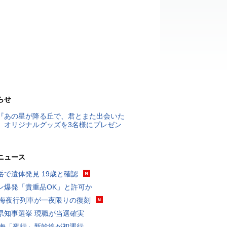
らせ
『あの星が降る丘で、君とまた出会いた
』オリジナルグッズを3名様にプレゼン
ニュース
岳で遺体発見 19歳と確認
ン爆発「貴重品OK」と許可か
東海夜行列車が一夜限りの復刻
県知事選挙 現職が当選確実
東海「夜行」新幹線が初運行