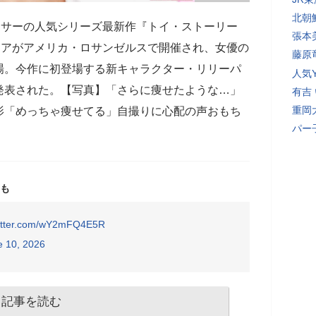
北朝
クサーの人気シリーズ最新作『トイ・ストーリー
張本
ミアがアメリカ・ロサンゼルスで開催され、女優の
藤原
場。今作に初登場する新キャラクター・リリーパ
人気Y
発表された。【写真】「さらに痩せたような…」
有吉
重岡
影「めっちゃ痩せてる」自撮りに心配の声おもち
パー
も
witter.com/wY2mFQ4E5R
e 10, 2026
記事を読む