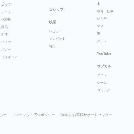
本
ゴルフ
ゴシップ
教育・仕事
テニス
からだ
格闘技
映画
マネー
競馬
レビュー
車
相撲
プレゼント
グルメ
バスケ
特集
バレー
YouTube
フィギュア
サブカル
アニメ
ゲーム
コミック
リシー
コンテンツ・広告ポリシー
livedoorお客様サポートセンター