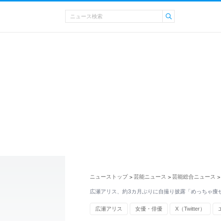
ニューストップ
芸能ニュース
芸能総合ニュース
>
>
>
広瀬アリス、約3カ月ぶりに自撮り披露「めっちゃ痩
広瀬アリス
女優・俳優
X（Twitter）