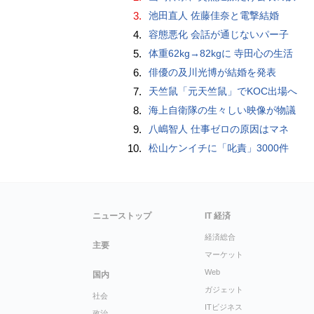
3.
池田直人 佐藤佳奈と電撃結婚
4.
容態悪化 会話が通じないパー子
5.
体重62kg→82kgに 寺田心の生活
6.
俳優の及川光博が結婚を発表
7.
天竺鼠「元天竺鼠」でKOC出場へ
8.
海上自衛隊の生々しい映像が物議
9.
八嶋智人 仕事ゼロの原因はマネ
10.
松山ケンイチに「叱責」3000件
ニューストップ
IT 経済
経済総合
主要
マーケット
Web
国内
ガジェット
社会
ITビジネス
政治