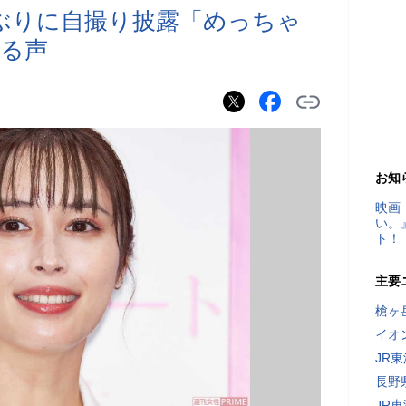
ぶりに自撮り披露「めっちゃ
る声
お知
映画
い。
ト！
主要
槍ヶ
イオ
JR
長野
JR