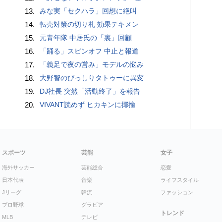
13.
みな実「セクハラ」回想に絶叫
14.
転売対策の切り札 効果テキメン
15.
元青年隊 中居氏の「裏」回顧
16.
「踊る」スピンオフ 中止と報道
17.
「義足で夜の営み」モデルの悩み
18.
大野智のびっしりタトゥーに異変
19.
DJ社長 突然「活動終了」を報告
20.
VIVANT読めず ヒカキンに揶揄
スポーツ
芸能
女子
海外サッカー
芸能総合
恋愛
日本代表
音楽
ライフスタイル
Jリーグ
韓流
ファッション
プロ野球
グラビア
トレンド
MLB
テレビ