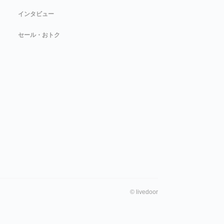
インタビュー
セール・おトク
©
livedoor