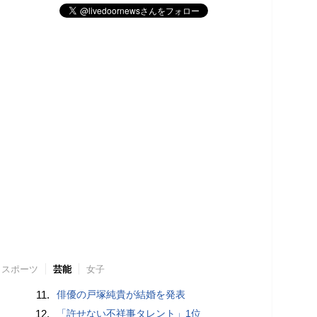
スポーツ
芸能
女子
11.
俳優の戸塚純貴が結婚を発表
12.
「許せない不祥事タレント」1位