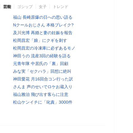
芸能
ゴシップ
女子
トレンド
福山 長崎原爆の日への思い語る
Nクールおじさん 本格ブレイク?
及川光博 再婚と妻の妊娠を報告
松岡昌宏「娘」にクギを刺す
松岡昌宏の冷凍庫に必ずあるモノ
神田うの 流産3回の経験を語る
元青年隊 中居氏の「裏」回顧
みな実「セクハラ」回想に絶叫
神田愛花 月16回合コン行った訳
さんま 声のせいでロケお蔵入り
福山雅治 飛び出す客らに注意
松山ケンイチに「叱責」3000件