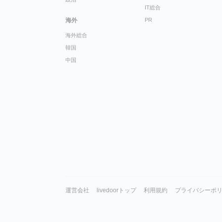
IT総合
海外
PR
海外総合
韓国
中国
運営会社
livedoorトップ
利用規約
プライバシーポ