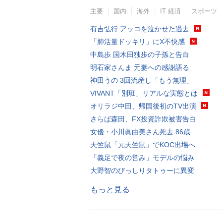
主要
国内
海外
IT 経済
スポーツ
有吉弘行 アッコを泣かせた過去
「肺活量ドッキリ」にX不快感
中島歩 国木田独歩の子孫と告白
明石家さんま 元妻への感謝語る
神田うの 3回流産し「もう無理」
VIVANT「別班」リアルな実態とは
オリラジ中田、帰国後初のTV出演
さらば森田、FX投資詐欺被害告白
女優・小川眞由美さん死去 86歳
天竺鼠「元天竺鼠」でKOC出場へ
「義足で夜の営み」モデルの悩み
大野智のびっしりタトゥーに異変
もっと見る