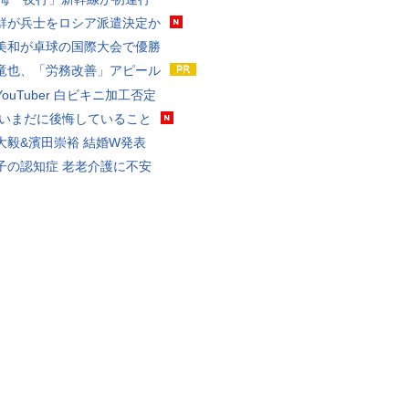
鮮が兵士をロシア派遣決定か
美和が卓球の国際大会で優勝
竜也、「労務改善」アピール
ouTuber 白ビキニ加工否定
 いまだに後悔していること
大毅&濱田崇裕 結婚W発表
子の認知症 老老介護に不安