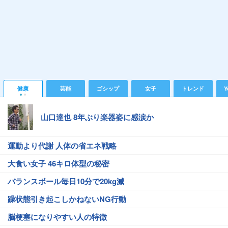
健康
芸能
ゴシップ
女子
トレンド
Y
山口達也 8年ぶり楽器姿に感涙か
運動より代謝 人体の省エネ戦略
大食い女子 46キロ体型の秘密
バランスボール毎日10分で20kg減
躁状態引き起こしかねないNG行動
脳梗塞になりやすい人の特徴