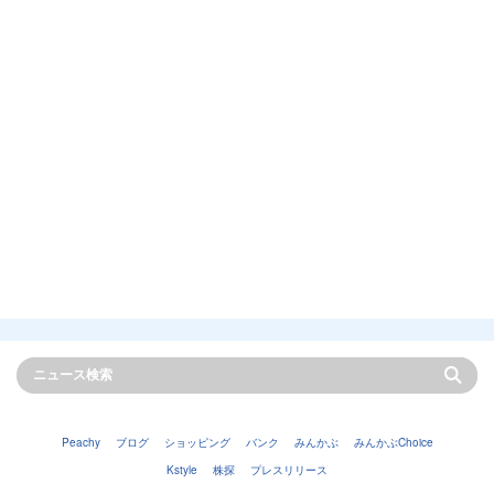
Peachy
ブログ
ショッピング
バンク
みんかぶ
みんかぶChoice
Kstyle
株探
プレスリリース