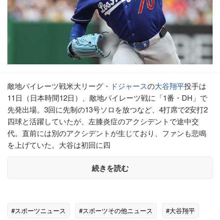
敵地パイレーツ戦米大リーグ・
ドジャース
の
大谷翔平
投手は
11日（日本時間12日）、敵地パイレーツ戦に「1番・DH」で
先発出場。3回に先制の13号ソロを放つなど、4打席で2安打2
四球と活躍していたが、左膝炎症のアクシデントで途中交
代。直前には別のアクシデントが生じており、ファンも悲鳴
を上げていた。大谷は初回に四
続きを読む
#スポーツニュース
#スポーツその他ニュース
#大谷翔平