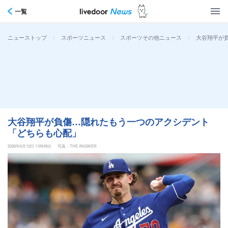
一覧
>
>
>
大谷翔平が
ニューストップ
スポーツニュース
スポーツその他ニュース
大谷翔平が負傷…隠れたもう一つのアクシデント
「どちらも心配」
2026年6月12日 11時49分
写真：THE ANSWER