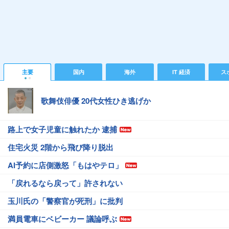
主要
国内
海外
IT 経済
ス
歌舞伎俳優 20代女性ひき逃げか
路上で女子児童に触れたか 逮捕
住宅火災 2階から飛び降り脱出
AI予約に店側激怒「もはやテロ」
「戻れるなら戻って」許されない
玉川氏の「警察官が死刑」に批判
満員電車にベビーカー 議論呼ぶ