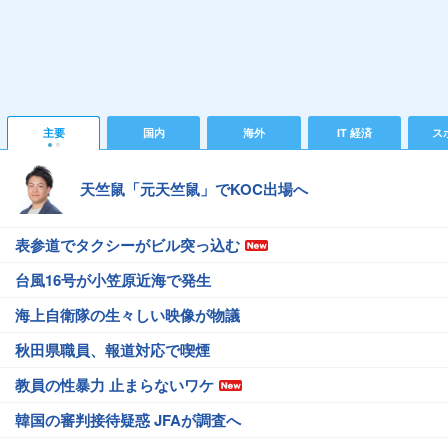
主要
国内
海外
IT 経済
ス
天竺鼠「元天竺鼠」でKOC出場へ
表参道でタクシーがビル突っ込む
台風16号が小笠原近海で発生
海上自衛隊の生々しい映像が物議
秋田県職員、報道対応で喫煙
教員の性暴力 止まらないワケ
韓国の審判接待疑惑 JFAが調査へ