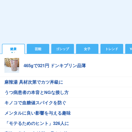
健康
芸能
ゴシップ
女子
トレンド
Y
465gで321円 ドンキプリン品薄
麻辣湯 具材次第でカツ丼級に
うつ病患者の本音とNGな接し方
キノコで血糖値スパイクを防ぐ
メンタルに良い影響を与える趣味
「モテるためのヒント」326人に