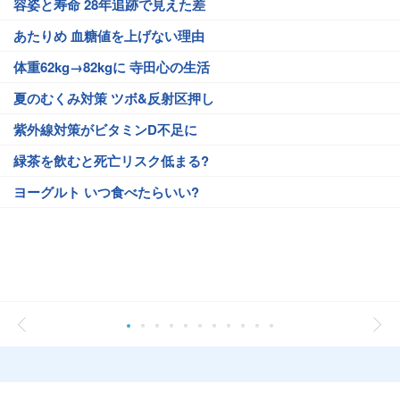
容姿と寿命 28年追跡で見えた差
あたりめ 血糖値を上げない理由
体重62kg→82kgに 寺田心の生活
夏のむくみ対策 ツボ&反射区押し
紫外線対策がビタミンD不足に
緑茶を飲むと死亡リスク低まる?
ヨーグルト いつ食べたらいい?