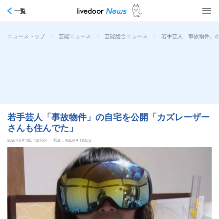
一覧
>
>
>
若手芸人「事故物件」
ニューストップ
芸能ニュース
芸能総合ニュース
若手芸人「事故物件」の自宅を公開「カズレーザー
さんも住んでた」
2026年6月10日 12時0分
写真：ABEMA TIMES