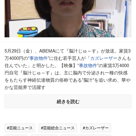
5月29日（金）、ABEMAにて『脳汁じゅ～す』が放送。家賃3
万4000円の“
事故物件
”に住む若手芸人が「
カズレーザー
さんも
住んでいた」と明かした。【映像】“
事故物件
”の家賃3万4000
円自宅『脳汁じゅ～す』は、主に脳内で分泌され一種の快感
をもたらす神経伝達物質の俗称である"脳汁"を追い求め、華や
かな芸能界で活躍す
続きを読む
#芸能ニュース
#芸能総合ニュース
#カズレーザー