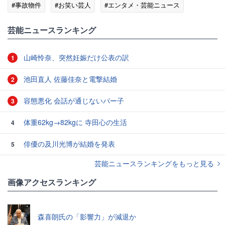
#事故物件
#お笑い芸人
#エンタメ・芸能ニュース
芸能ニュースランキング
山崎怜奈、突然妊娠だけ公表の訳
1
池田直人 佐藤佳奈と電撃結婚
2
容態悪化 会話が通じないパー子
3
体重62kg→82kgに 寺田心の生活
4
俳優の及川光博が結婚を発表
5
芸能ニュースランキングをもっと見る
画像アクセスランキング
森喜朗氏の「影響力」が減退か