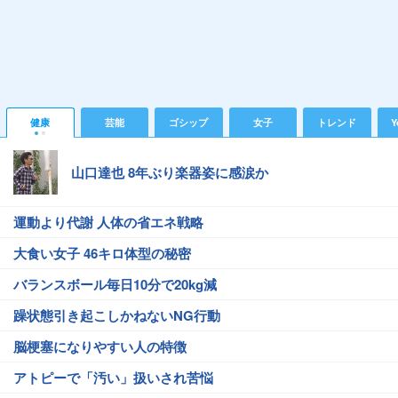
健康
芸能
ゴシップ
女子
トレンド
Y
山口達也 8年ぶり楽器姿に感涙か
運動より代謝 人体の省エネ戦略
大食い女子 46キロ体型の秘密
バランスボール毎日10分で20kg減
躁状態引き起こしかねないNG行動
脳梗塞になりやすい人の特徴
アトピーで「汚い」扱いされ苦悩