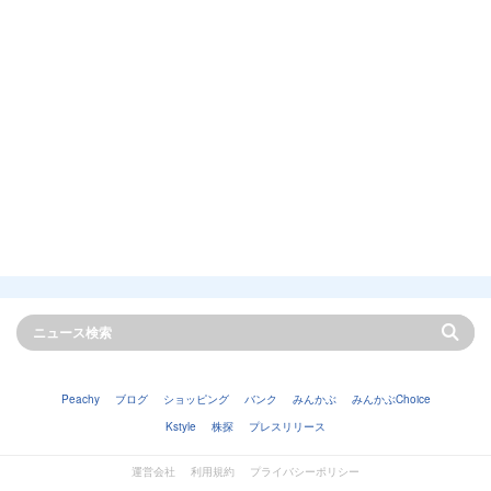
Peachy
ブログ
ショッピング
バンク
みんかぶ
みんかぶChoice
Kstyle
株探
プレスリリース
運営会社
利用規約
プライバシーポリシー