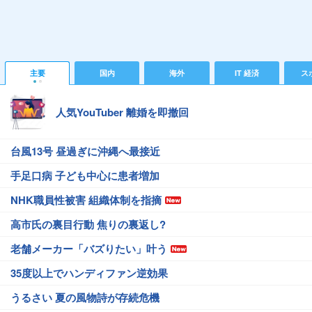
主要
国内
海外
IT 経済
ス
人気YouTuber 離婚を即撤回
台風13号 昼過ぎに沖縄へ最接近
手足口病 子ども中心に患者増加
NHK職員性被害 組織体制を指摘
高市氏の裏目行動 焦りの裏返し?
老舗メーカー「バズりたい」叶う
35度以上でハンディファン逆効果
うるさい 夏の風物詩が存続危機