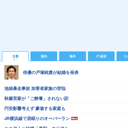
主要
国内
海外
IT 経済
ス
俳優の戸塚純貴が結婚を発表
池袋暴走事故 加害者家族の苦悩
秋篠宮家が「ご静養」されない訳
円安影響考えず 豪遊する家庭も
JR横浜線で居眠りのオーバーラン