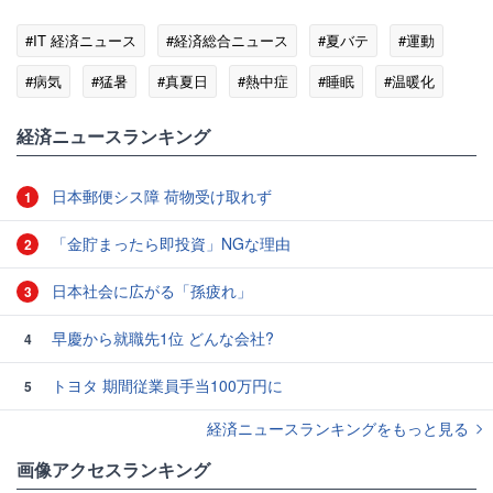
#IT 経済ニュース
#経済総合ニュース
#夏バテ
#運動
#病気
#猛暑
#真夏日
#熱中症
#睡眠
#温暖化
経済ニュースランキング
日本郵便シス障 荷物受け取れず
1
「金貯まったら即投資」NGな理由
2
日本社会に広がる「孫疲れ」
3
早慶から就職先1位 どんな会社?
4
トヨタ 期間従業員手当100万円に
5
経済ニュースランキングをもっと見る
画像アクセスランキング