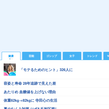
健康
芸能
ゴシップ
女子
トレンド
Y
「モテるためのヒント」326人に
容姿と寿命 28年追跡で見えた差
あたりめ 血糖値を上げない理由
体重62kg→82kgに 寺田心の生活
夏のむくみ対策 ツボ&反射区押し