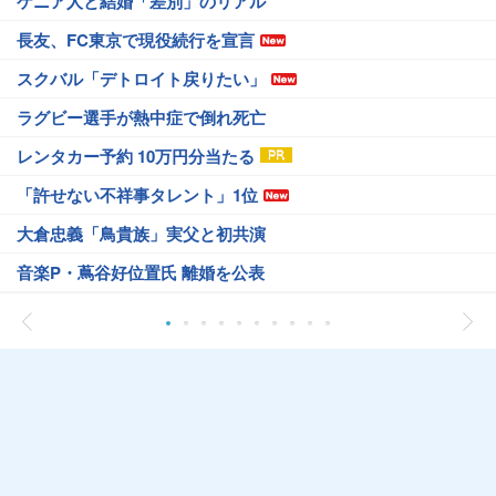
ケニア人と結婚「差別」のリアル
長友、FC東京で現役続行を宣言
スクバル「デトロイト戻りたい」
ラグビー選手が熱中症で倒れ死亡
レンタカー予約 10万円分当たる
「許せない不祥事タレント」1位
大倉忠義「鳥貴族」実父と初共演
音楽P・蔦谷好位置氏 離婚を公表