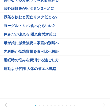
紫外線対策がビタミンD不足に
緑茶を飲むと死亡リスク低まる?
ヨーグルト いつ食べたらいい?
休みだが疲れる 隠れ疲労対策は
母が娘に減量強要→家庭内別居へ
内科医が低糖質麺を食べ比べ検証
睡眠時の悩みを解消する過ごし方
運動より代謝 人体の省エネ戦略