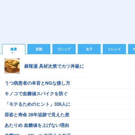
健康
芸能
ゴシップ
女子
トレンド
Y
麻辣湯 具材次第でカツ丼級に
うつ病患者の本音とNGな接し方
キノコで血糖値スパイクを防ぐ
「モテるためのヒント」326人に
容姿と寿命 28年追跡で見えた差
あたりめ 血糖値を上げない理由