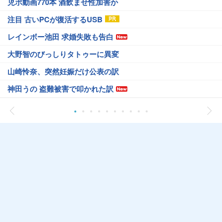
児ポ動画770本 酒飲ませ性加害か
注目 古いPCが復活するUSB
レインボー池田 求婚失敗も告白
大野智のびっしりタトゥーに異変
山崎怜奈、突然妊娠だけ公表の訳
神田うの 盗難被害で叩かれた訳