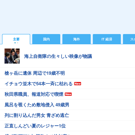
主要
国内
海外
IT 経済
ス
海上自衛隊の生々しい映像が物議
槍ヶ岳に遺体 周辺で19歳不明
イチョウ並木で54本一斉に枯れる
秋田県職員、報道対応で喫煙
風呂を覗くため敷地侵入 49歳男
列に割り込んだ男女 青ざめ逃亡
正直しんどい夏のレジャー1位