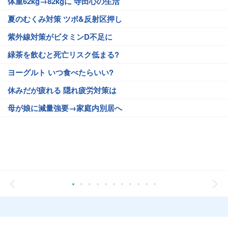
体重62kg→82kgに 寺田心の生活
夏のむくみ対策 ツボ&反射区押し
紫外線対策がビタミンD不足に
緑茶を飲むと死亡リスク低まる?
ヨーグルト いつ食べたらいい?
休みだが疲れる 隠れ疲労対策は
母が娘に減量強要→家庭内別居へ