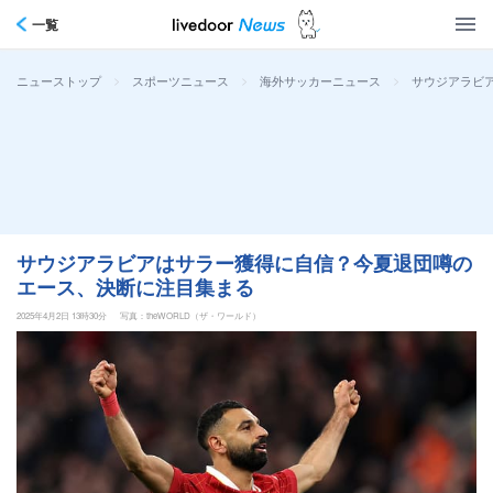
一覧
>
>
>
サウジアラビ
ニューストップ
スポーツニュース
海外サッカーニュース
サウジアラビアはサラー獲得に自信？今夏退団噂の
エース、決断に注目集まる
2025年4月2日 13時30分
写真：theWORLD（ザ・ワールド）