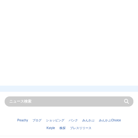
Peachy
ブログ
ショッピング
バンク
みんかぶ
みんかぶChoice
Kstyle
株探
プレスリリース