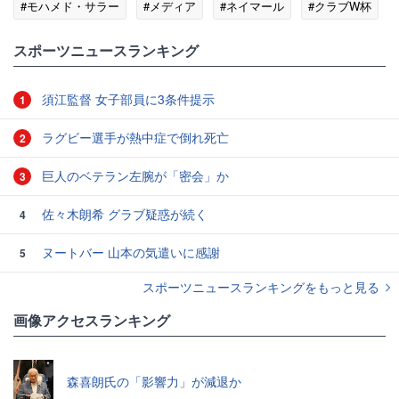
#モハメド・サラー
#メディア
#ネイマール
#クラブW杯
#サウジアラビア
スポーツニュースランキング
須江監督 女子部員に3条件提示
1
ラグビー選手が熱中症で倒れ死亡
2
巨人のベテラン左腕が「密会」か
3
佐々木朗希 グラブ疑惑が続く
4
ヌートバー 山本の気遣いに感謝
5
スポーツニュースランキングをもっと見る
画像アクセスランキング
森喜朗氏の「影響力」が減退か