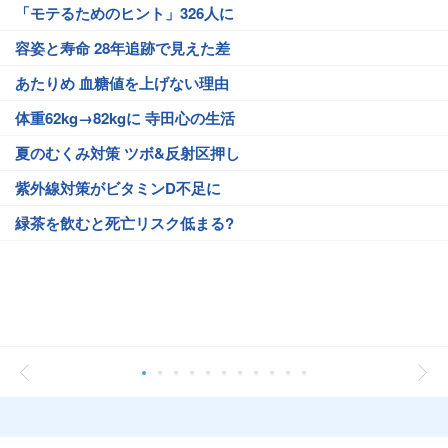
「モテるためのヒント」326人に
容姿と寿命 28年追跡で見えた差
あたりめ 血糖値を上げない理由
体重62kg→82kgに 寺田心の生活
夏のむくみ対策 ツボ&反射区押し
紫外線対策がビタミンD不足に
緑茶を飲むと死亡リスク低まる?