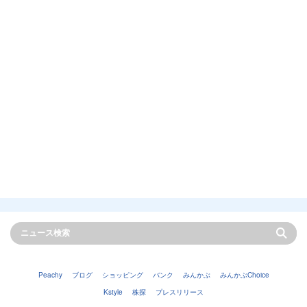
Peachy
ブログ
ショッピング
バンク
みんかぶ
みんかぶChoice
Kstyle
株探
プレスリリース