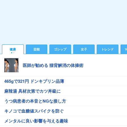
健康
芸能
ゴシップ
女子
トレンド
Y
医師が勧める 猫背解消の体操術
465gで321円 ドンキプリン品薄
麻辣湯 具材次第でカツ丼級に
うつ病患者の本音とNGな接し方
キノコで血糖値スパイクを防ぐ
メンタルに良い影響を与える趣味