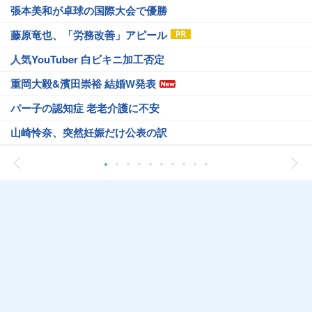
張本美和が卓球の国際大会で優勝
藤原竜也、「労務改善」アピール
人気YouTuber 白ビキニ加工否定
重岡大毅&濱田崇裕 結婚W発表
パー子の認知症 老老介護に不安
山崎怜奈、突然妊娠だけ公表の訳