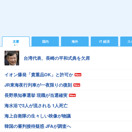
主要
国内
海外
IT 経済
ス
台湾代表、長崎の平和式典を欠席
イオン爆発「貴重品OK」と許可か
JR東海夜行列車が一夜限りの復刻
長野県知事選挙 現職が当選確実
海水浴で3人が流される 1人死亡
海上自衛隊の生々しい映像が物議
韓国の審判接待疑惑 JFAが調査へ