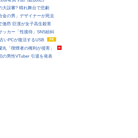
の大誤審? 晴れ舞台で悲劇
合金の男」デザイナーが死去
で激昂 巨漢が女子高生殺害
サッカー「性接待」SNS紛糾
 古いPCが復活するUSB
蘭丸「喫煙者の権利が侵害」
の男性VTuber 引退を発表