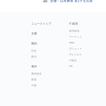
10.
女優・山本舞香 第1子を出産
ニューストップ
IT 経済
経済総合
主要
マーケット
Web
国内
ガジェット
社会
ITビジネス
政治
IT総合
海外
PR
海外総合
韓国
中国