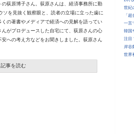
トの荻原博子さん。荻原さんは、経済事務所に勤
世紀
のウソを見抜く観察眼と、読者の立場に立った歯に
「超
多くの著書やメディアで経済への見解を語ってい
一言
さんがプロデュースした自宅にて、荻原さんの心
韓国
注目
不安への考え方などをお聞きしました。荻原さん
岸谷
世界初
記事を読む