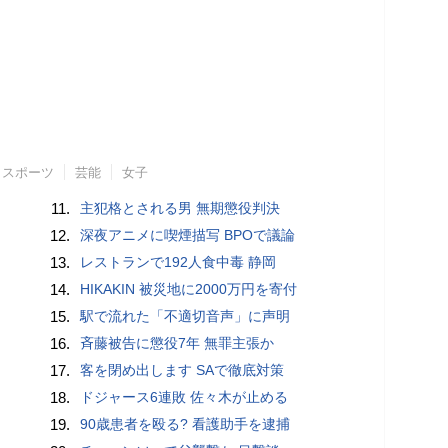
スポーツ
芸能
女子
11.
主犯格とされる男 無期懲役判決
12.
深夜アニメに喫煙描写 BPOで議論
13.
レストランで192人食中毒 静岡
14.
HIKAKIN 被災地に2000万円を寄付
15.
駅で流れた「不適切音声」に声明
16.
斉藤被告に懲役7年 無罪主張か
17.
客を閉め出します SAで徹底対策
18.
ドジャース6連敗 佐々木が止める
19.
90歳患者を殴る? 看護助手を逮捕