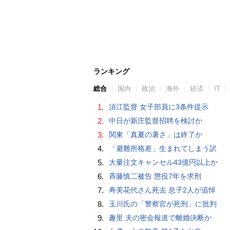
ランキング
総合
国内
政治
海外
経済
IT
1.
須江監督 女子部員に3条件提示
2.
中日が新庄監督招聘を検討か
3.
関東「真夏の暑さ」は終了か
4.
「避難所格差」生まれてしまう訳
5.
大量注文キャンセル43億円以上か
6.
斉藤慎二被告 懲役7年を求刑
7.
寿美花代さん死去 息子2人が追悼
8.
玉川氏の「警察官が死刑」に批判
9.
趣里 夫の密会報道で離婚決断か