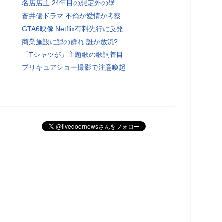
名店店主 24年目の想定外の壁
蒼井優ドラマ 不倫か愛情か考察
GTA6映像 Netflix有料先行に反発
商業施設に鯉の群れ 誰か放流?
「Tシャツが」主題歌の歌詞着目
プリキュアショー撮影で注意喚起