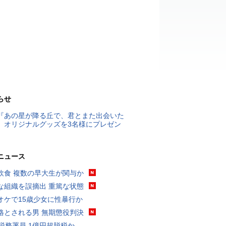
らせ
『あの星が降る丘で、君とまた出会いた
』オリジナルグッズを3名様にプレゼン
ニュース
飲食 複数の早大生が関与か
な組織を誤摘出 重篤な状態
オケで15歳少女に性暴行か
格とされる男 無期懲役判決
代税務署員 1億円超脱税か