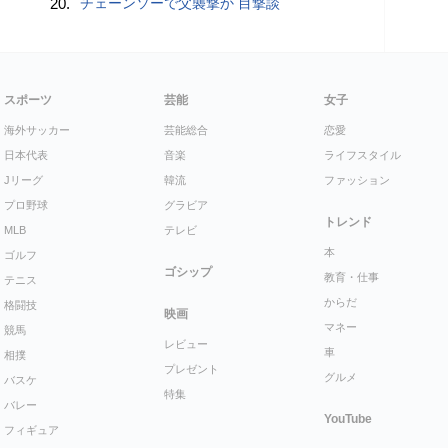
20.
チェーンソーで父襲撃か 目撃談
スポーツ
芸能
女子
海外サッカー
芸能総合
恋愛
日本代表
音楽
ライフスタイル
Jリーグ
韓流
ファッション
プロ野球
グラビア
トレンド
MLB
テレビ
本
ゴルフ
ゴシップ
教育・仕事
テニス
からだ
格闘技
映画
マネー
競馬
レビュー
車
相撲
プレゼント
グルメ
バスケ
特集
バレー
YouTube
フィギュア