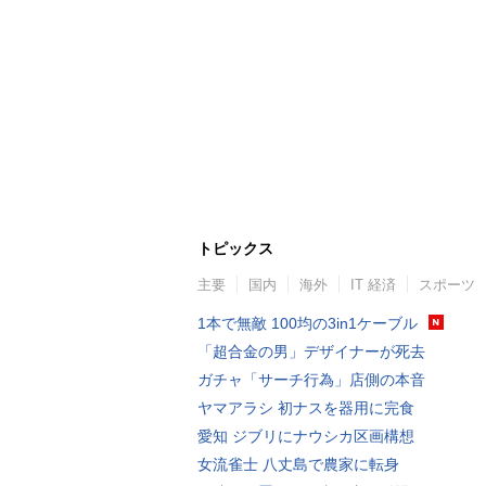
トピックス
主要
国内
海外
IT 経済
スポーツ
1本で無敵 100均の3in1ケーブル
「超合金の男」デザイナーが死去
ガチャ「サーチ行為」店側の本音
ヤマアラシ 初ナスを器用に完食
愛知 ジブリにナウシカ区画構想
女流雀士 八丈島で農家に転身