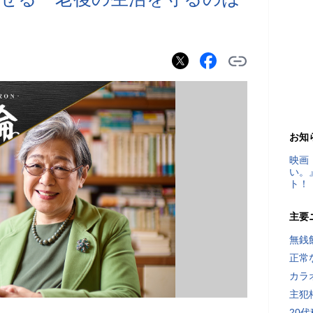
お知
映画
い。
ト！
主要
無銭
正常
カラ
主犯
20