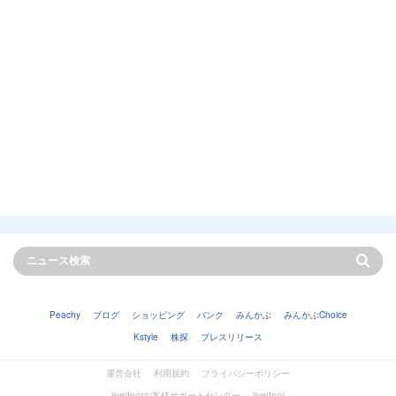
Peachy
ブログ
ショッピング
バンク
みんかぶ
みんかぶChoice
Kstyle
株探
プレスリリース
運営会社
利用規約
プライバシーポリシー
livedoorお客様サポートセンター
livedoor