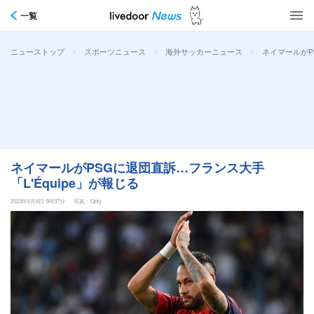
一覧
>
>
>
ネイマールがP
ニューストップ
スポーツニュース
海外サッカーニュース
ネイマールがPSGに退団直訴…フランス大手
「L'Équipe」が報じる
2023年8月8日 5時37分
写真：Qoly