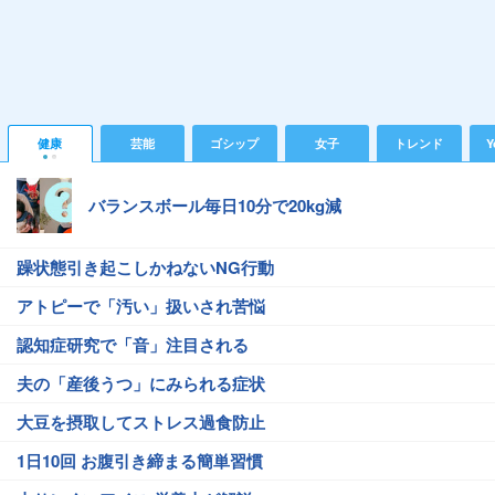
健康
芸能
ゴシップ
女子
トレンド
Y
バランスボール毎日10分で20kg減
躁状態引き起こしかねないNG行動
アトピーで「汚い」扱いされ苦悩
認知症研究で「音」注目される
夫の「産後うつ」にみられる症状
大豆を摂取してストレス過食防止
1日10回 お腹引き締まる簡単習慣