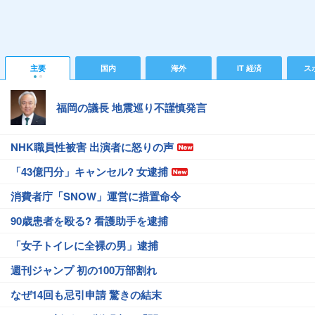
主要
国内
海外
IT 経済
ス
福岡の議長 地震巡り不謹慎発言
NHK職員性被害 出演者に怒りの声
「43億円分」キャンセル? 女逮捕
消費者庁「SNOW」運営に措置命令
90歳患者を殴る? 看護助手を逮捕
「女子トイレに全裸の男」逮捕
週刊ジャンプ 初の100万部割れ
なぜ14回も忌引申請 驚きの結末