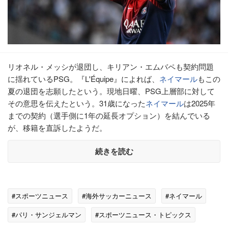
リオネル・メッシが退団し、キリアン・エムバペも契約問題
に揺れているPSG。『L'Équipe』によれば、
ネイマール
もこの
夏の退団を志願したという。現地日曜、PSG上層部に対して
その意思を伝えたという。31歳になった
ネイマール
は2025年
までの契約（選手側に1年の延長オプション）を結んでいる
が、移籍を直訴したようだ。
続きを読む
#スポーツニュース
#海外サッカーニュース
#ネイマール
#パリ・サンジェルマン
#スポーツニュース・トピックス