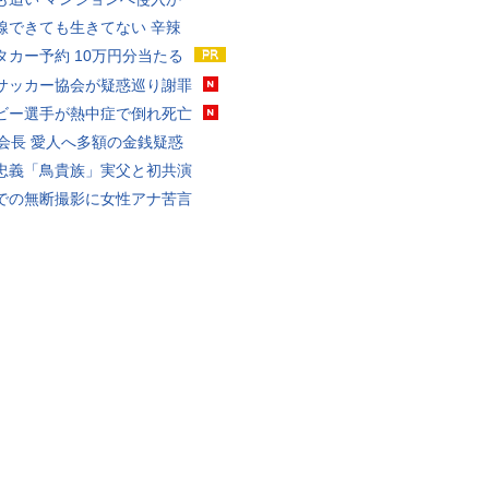
線できても生きてない 辛辣
タカー予約 10万円分当たる
サッカー協会が疑惑巡り謝罪
ビー選手が熱中症で倒れ死亡
FA会長 愛人へ多額の金銭疑惑
忠義「鳥貴族」実父と初共演
での無断撮影に女性アナ苦言