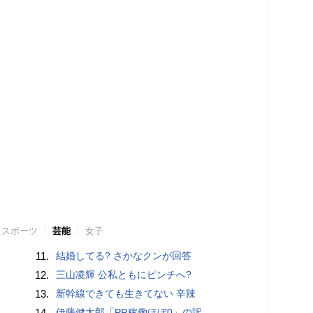
スポーツ
芸能
女子
11.
結婚してる? さかなクンが回答
12.
三山凌輝 公私ともにピンチへ?
13.
新幹線できても生きてない 辛辣
14.
伊藤健太郎「PR稼働ほぼ0」の訳