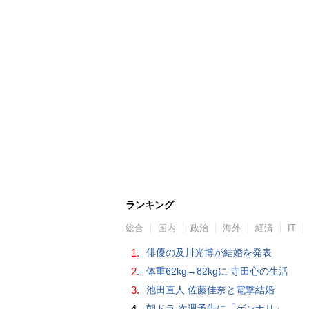
ランキング
総合
国内
政治
海外
経済
IT
1.
俳優の及川光博が結婚を発表
2.
体重62kg→82kgに 寺田心の生活
3.
池田直人 佐藤佳奈と電撃結婚
4.
朝ドラ 次週予告に「ゲンナリ」