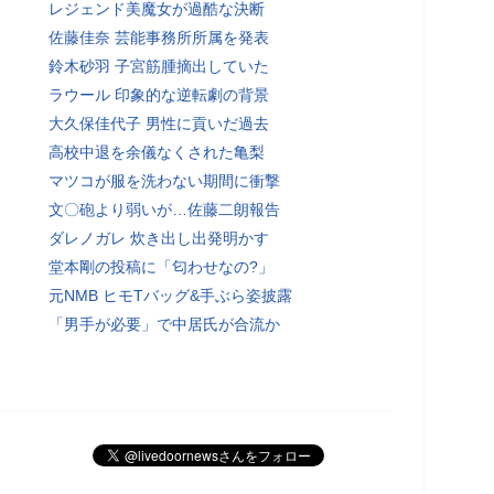
レジェンド美魔女が過酷な決断
佐藤佳奈 芸能事務所所属を発表
鈴木砂羽 子宮筋腫摘出していた
ラウール 印象的な逆転劇の背景
大久保佳代子 男性に貢いだ過去
高校中退を余儀なくされた亀梨
マツコが服を洗わない期間に衝撃
文〇砲より弱いが…佐藤二朗報告
ダレノガレ 炊き出し出発明かす
堂本剛の投稿に「匂わせなの?」
元NMB ヒモTバッグ&手ぶら姿披露
「男手が必要」で中居氏が合流か