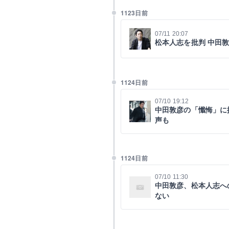
1123日前
07/11 20:07
松本人志を批判 中田
1124日前
07/10 19:12
中田敦彦の「懺悔」に
声も
1124日前
07/10 11:30
中田敦彦、松本人志へ
ない