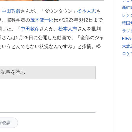
新幹
」
中田敦彦
さんが、「ダウンタウン」
松本人志
さ
レン
り、脳科学者の
茂木健一郎
氏が2023年6月2日まで
韓国
開した。「
中田敦彦
さんが、
松本人志
さんを批判
ラグ
さんは5月29日に公開した動画で、「全部のジャ
FI
大倉
ていうとんでもない状況なんですね」と指摘。松
ロケ
記事を読む
が物議