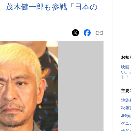
、茂木健一郎も参戦「日本の
お知
映画
い。
ト！
主要
池袋
秋篠
JR
ケニ
子ど