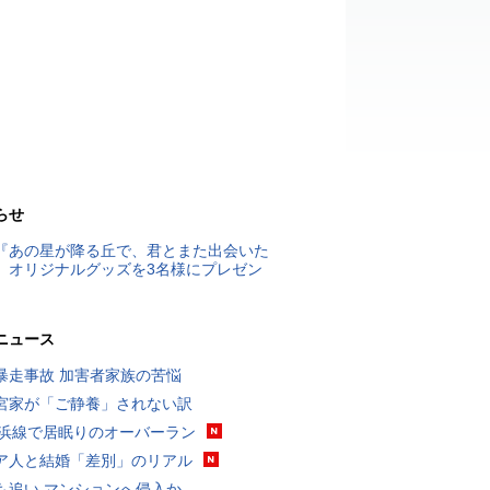
らせ
『あの星が降る丘で、君とまた出会いた
』オリジナルグッズを3名様にプレゼン
ニュース
暴走事故 加害者家族の苦悩
宮家が「ご静養」されない訳
横浜線で居眠りのオーバーラン
ア人と結婚「差別」のリアル
も追い マンションへ侵入か