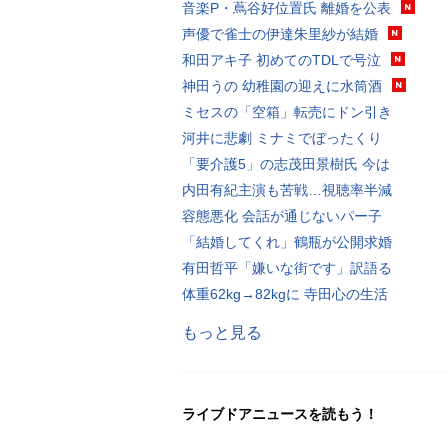
音楽P・蔦谷好位置氏 離婚を公表
声優で雀士の伊達朱里紗が結婚
和田アキ子 初めてのTDLで号泣
神田うの 幼稚園の迎えに水筒酒
ミセスの「空箱」転売にドン引き
河井に悲劇 ミナミでぼったくり
「要介護5」の志茂田景樹氏 今は
内田有紀主演も苦戦…視聴率半減
容態悪化 会話が通じないパー子
「結婚してくれ」鶴瓶が公開求婚
有田哲平「嫌いな街です」訳語る
体重62kg→82kgに 寺田心の生活
もっと見る
ライブドアニュースを読もう！