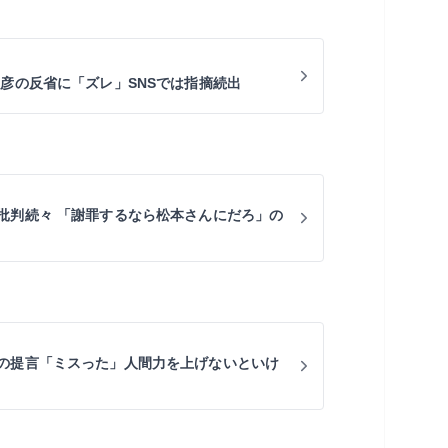
敦彦の反省に「ズレ」SNSでは指摘続出
批判続々 「謝罪するなら松本さんにだろ」の
の提言「ミスった」人間力を上げないといけ