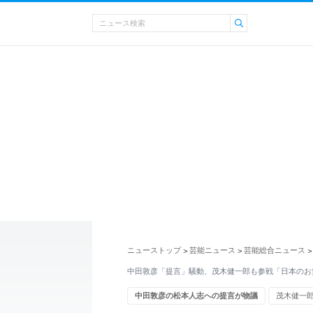
ニューストップ
芸能ニュース
芸能総合ニュース
>
>
>
中田敦彦「提言」騒動、茂木健一郎も参戦「日本のお
中田敦彦の松本人志への提言が物議
茂木健一