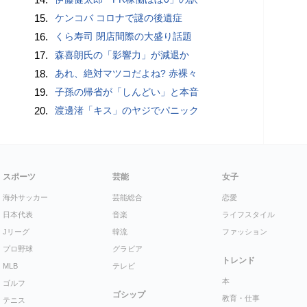
15.
ケンコバ コロナで謎の後遺症
16.
くら寿司 閉店間際の大盛り話題
17.
森喜朗氏の「影響力」が減退か
18.
あれ、絶対マツコだよね? 赤裸々
19.
子孫の帰省が「しんどい」と本音
20.
渡邊渚「キス」のヤジでパニック
スポーツ
芸能
女子
海外サッカー
芸能総合
恋愛
日本代表
音楽
ライフスタイル
Jリーグ
韓流
ファッション
プロ野球
グラビア
トレンド
MLB
テレビ
本
ゴルフ
ゴシップ
教育・仕事
テニス