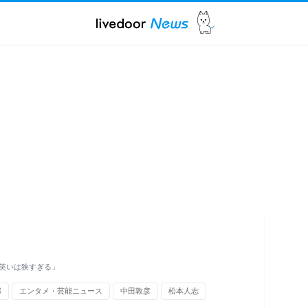
笑いは狭すぎる」
郎
エンタメ・芸能ニュース
中田敦彦
松本人志