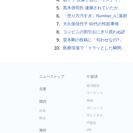
5.
黒木啓司氏 逮捕されていたか
6.
「売り方汚すぎ」Number_iに落胆
7.
大久保佳代子 50代の性欲事情
8.
コンビニの割引おにぎり買わぬ訳
9.
堂本剛の投稿に「匂わせなの?」
10.
医療現場で「イラッとした瞬間」
ニューストップ
IT 経済
経済総合
主要
マーケット
Web
国内
ガジェット
社会
ITビジネス
政治
IT総合
海外
PR