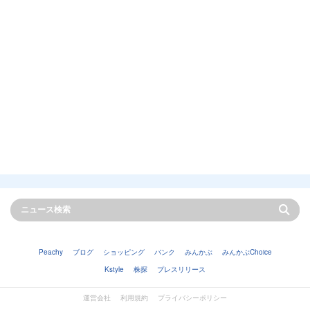
Peachy
ブログ
ショッピング
バンク
みんかぶ
みんかぶChoice
Kstyle
株探
プレスリリース
運営会社
利用規約
プライバシーポリシー