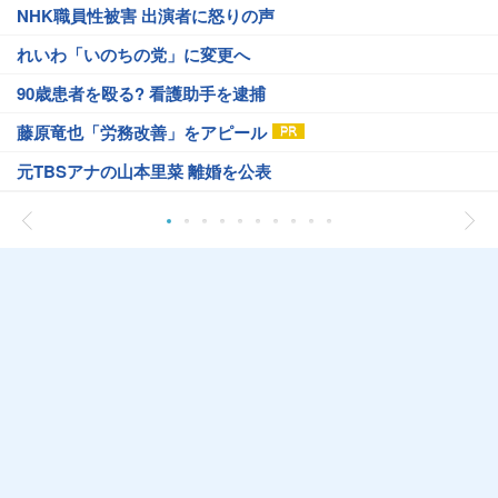
NHK職員性被害 出演者に怒りの声
れいわ「いのちの党」に変更へ
90歳患者を殴る? 看護助手を逮捕
藤原竜也「労務改善」をアピール
元TBSアナの山本里菜 離婚を公表