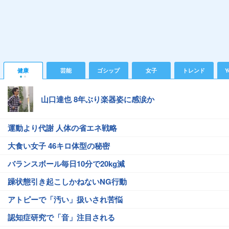
健康
芸能
ゴシップ
女子
トレンド
Y
山口達也 8年ぶり楽器姿に感涙か
運動より代謝 人体の省エネ戦略
大食い女子 46キロ体型の秘密
バランスボール毎日10分で20kg減
躁状態引き起こしかねないNG行動
アトピーで「汚い」扱いされ苦悩
認知症研究で「音」注目される