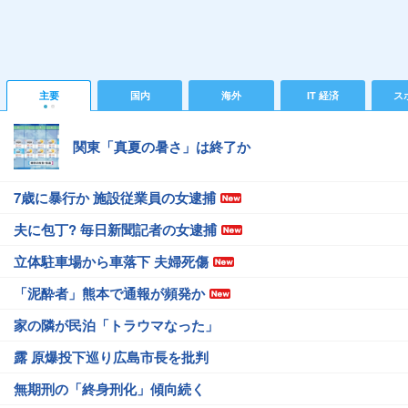
主要
国内
海外
IT 経済
ス
関東「真夏の暑さ」は終了か
7歳に暴行か 施設従業員の女逮捕
夫に包丁? 毎日新聞記者の女逮捕
立体駐車場から車落下 夫婦死傷
「泥酔者」熊本で通報が頻発か
家の隣が民泊「トラウマなった」
露 原爆投下巡り広島市長を批判
無期刑の「終身刑化」傾向続く