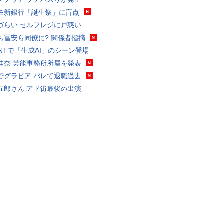
モ新銀行「誕生祭」に盲点
づらい セルフレジに戸惑い
も冨安ら同僚に? 関係者指摘
VANTで「生成AI」のシーン登場
佳奈 芸能事務所所属を発表
でグラビア バレて退職過去
五郎さん アド街最後の出演