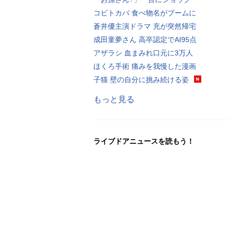
コビトカバ 食べ物名がブームに
蒼井優主演ドラマ 充が突然帰宅
成田童夢さん 高卒認定でAI95点
アザラシ 血まみれ口元に3万人
ほくろ手術 痛みを我慢した漫画
子猫 壁の自分に挑み続ける姿
もっと見る
ライブドアニュースを読もう！