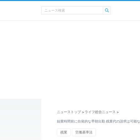
ニューストップ
ライフ総合ニュース
>
>
始業時間前に自発的な早朝出勤 残業代の請求は可能
残業
労働基準法