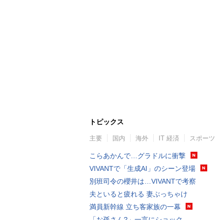
トピックス
主要
国内
海外
IT 経済
スポーツ
こらあかんで…グラドルに衝撃
VIVANTで「生成AI」のシーン登場
別班司令の櫻井は…VIVANTで考察
夫といると疲れる 妻ぶっちゃけ
満員新幹線 立ち客家族の一幕
「お孫さん?」一言にショック