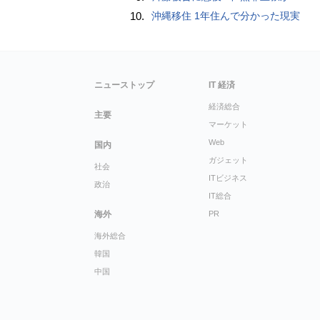
10.
沖縄移住 1年住んで分かった現実
ニューストップ
IT 経済
経済総合
主要
マーケット
Web
国内
ガジェット
社会
ITビジネス
政治
IT総合
海外
PR
海外総合
韓国
中国