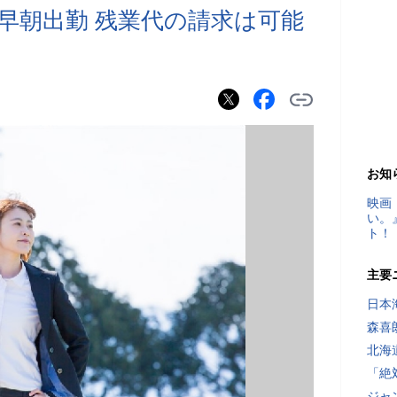
早朝出勤 残業代の請求は可能
お知
映画
い。
ト！
主要
日本
森喜
北海
「絶
ジャ