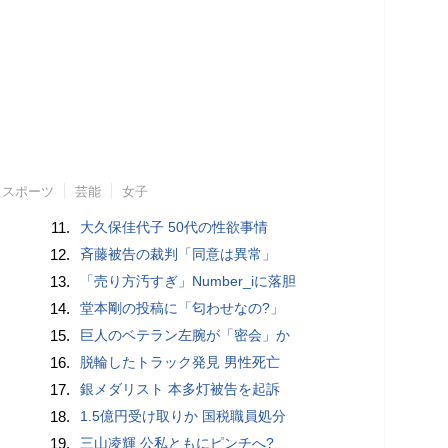
スポーツ
芸能
女子
11.
大久保佳代子 50代の性欲事情
12.
斉藤被告の裁判「同意は異常」
13.
「売り方汚すぎ」Number_iに落胆
14.
堂本剛の投稿に「匂わせなの?」
15.
巨人のベテラン左腕が「密会」か
16.
脱輪したトラック発見 男性死亡
17.
銀メダリスト 本多灯被告を起訴
18.
1.5億円受け取りか 国税職員処分
19.
三山凌輝 公私ともにピンチへ?