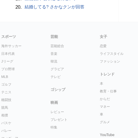
20.
結婚してる? さかなクンが回答
スポーツ
芸能
女子
海外サッカー
芸能総合
恋愛
日本代表
音楽
ライフスタイル
Jリーグ
韓流
ファッション
プロ野球
グラビア
トレンド
MLB
テレビ
本
ゴルフ
ゴシップ
教育・仕事
テニス
からだ
格闘技
映画
マネー
競馬
レビュー
車
相撲
プレゼント
グルメ
バスケ
特集
バレー
YouTube