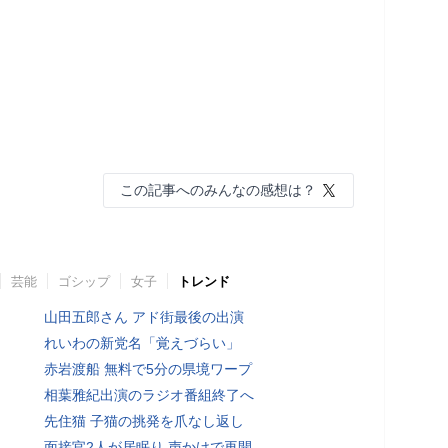
この記事へのみんなの感想は？
芸能
ゴシップ
女子
トレンド
山田五郎さん アド街最後の出演
れいわの新党名「覚えづらい」
赤岩渡船 無料で5分の県境ワープ
相葉雅紀出演のラジオ番組終了へ
先住猫 子猫の挑発を爪なし返し
面接官2人が居眠り 声かけで再開