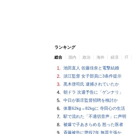
ランキング
総合
国内
政治
海外
経済
IT
1.
池田直人 佐藤佳奈と電撃結婚
2.
須江監督 女子部員に3条件提示
3.
黒木啓司氏 逮捕されていたか
4.
朝ドラ 次週予告に「ゲンナリ」
5.
中日が新庄監督招聘を検討か
6.
体重62kg→82kgに 寺田心の生活
7.
駅で流れた「不適切音声」に声明
8.
被爆で子あきらめる 怒った医者
9.
斉藤被告に懲役7年 無罪主張か