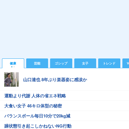
健康
芸能
ゴシップ
女子
トレンド
Y
山口達也 8年ぶり楽器姿に感涙か
運動より代謝 人体の省エネ戦略
大食い女子 46キロ体型の秘密
バランスボール毎日10分で20kg減
躁状態引き起こしかねないNG行動