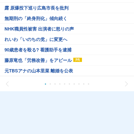
露 原爆投下巡り広島市長を批判
無期刑の「終身刑化」傾向続く
NHK職員性被害 出演者に怒りの声
れいわ「いのちの党」に変更へ
90歳患者を殴る? 看護助手を逮捕
藤原竜也「労務改善」をアピール
元TBSアナの山本里菜 離婚を公表