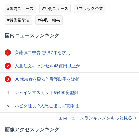
#国内ニュース
#社会ニュース
#ブラック企業
#労働基準法
#年収・給与
国内ニュースランキング
斉藤慎二被告 懲役7年を求刑
1
大量注文キャンセル43億円以上か
2
90歳患者を殴る? 看護助手を逮捕
3
シャインマスカット約400房盗難
4
ハビタ社長 2人死亡後に写真削除
5
国内ニュースランキングをもっと見る
画像アクセスランキング