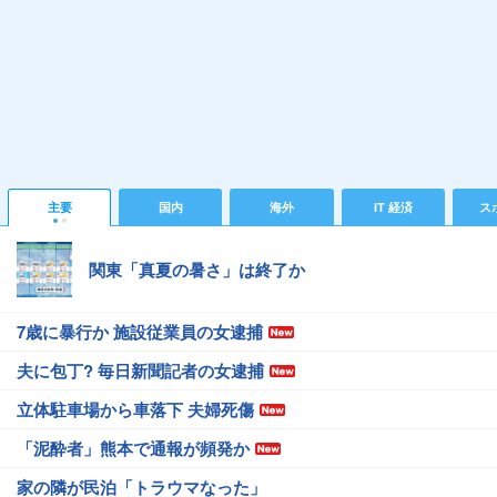
主要
国内
海外
IT 経済
ス
関東「真夏の暑さ」は終了か
7歳に暴行か 施設従業員の女逮捕
夫に包丁? 毎日新聞記者の女逮捕
立体駐車場から車落下 夫婦死傷
「泥酔者」熊本で通報が頻発か
家の隣が民泊「トラウマなった」