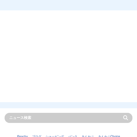
Peachy
ブログ
ショッピング
バンク
みんかぶ
みんかぶChoice