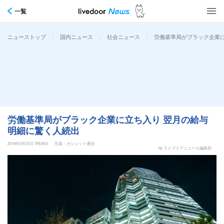
一覧
>
>
>
労働基準局がブラック企業に
ニューストップ
国内ニュース
社会ニュース
労働基準局がブラック企業に立ち入り 翌月の給与
明細に驚く人続出
2018年5月31日 7時30分
写真：ガジェット通信
by ライブドアニュース編集部