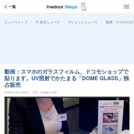
一覧
>
>
>
動画：スマホのガラ
ニューストップ
IT 経済ニュース
ガジェットニュース
動画：スマホのガラスフィルム、ドコモショップで
貼ります。UV照射でかたまる「DOME GLASS」独
占販売
2018年5月18日 21時0分
写真：Engadget 日本版