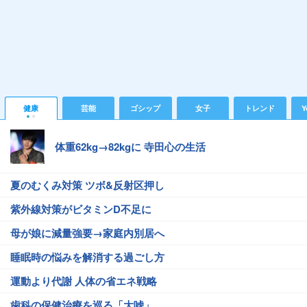
健康
芸能
ゴシップ
女子
トレンド
Y
体重62kg→82kgに 寺田心の生活
夏のむくみ対策 ツボ&反射区押し
紫外線対策がビタミンD不足に
母が娘に減量強要→家庭内別居へ
睡眠時の悩みを解消する過ごし方
運動より代謝 人体の省エネ戦略
歯科の保健治療を巡る「大嘘」