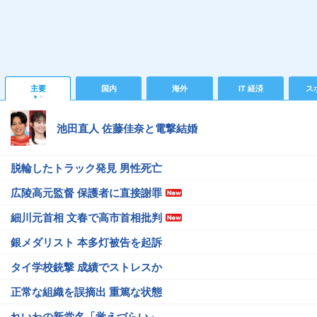
主要
国内
海外
IT 経済
ス
池田直人 佐藤佳奈と電撃結婚
脱輪したトラック発見 男性死亡
広陵高元監督 保護者に直接謝罪
細川元首相 文春で高市首相批判
銀メダリスト 本多灯被告を起訴
タイ学校銃撃 成績でストレスか
正常な組織を誤摘出 重篤な状態
れいわの新党名「覚えづらい」