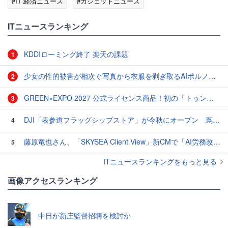
#IT 経済ニュース
#ガジェットニュース
ITニュースランキング
KDDIローミング終了 楽天の課題
1
少女の性的被害が相次ぐ写真から衣服を剥ぎ取るAIポルノアプリ「ClothOff」の背後にいる人物とは？
2
GREEN×EXPO 2027 公式ライセンス商品！初の「トゥンクトゥンク」公式LINEスタンプ、販売開始
3
DJI「表参道フラッグシップストア」が今秋にオープン 蔦屋家電＋ではOsmo Pocket 4P「パールホワイト」が初公開
4
藤原竜也さん、「SKYSEA Client View」新CMで「AI労務改善」をアピール 働き方をAIが分析したら「すぐに休んで」と言われる？
5
ITニュースランキングをもっと見る
画像アクセスランキング
中日が新庄監督招聘を検討か