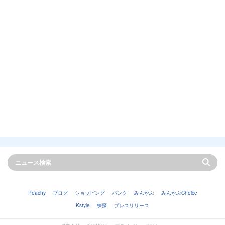
Peachy
ブログ
ショッピング
バンク
みんかぶ
みんかぶChoice
Kstyle
株探
プレスリリース