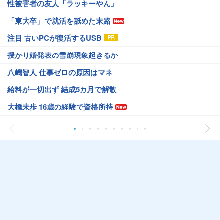
性被害者の友人「ラッキーやん」
「東大卒」で就活を舐めた末路
注目 古いPCが復活するUSB
授かり婚発表の雪崩現象起きるか
八嶋智人 仕事ゼロの原因はマネ
給料が一切出ず 結成5カ月で解散
大橋未歩 16歳の経験で資格所持