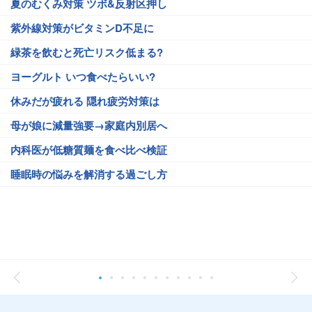
夏のむくみ対策 ツボ&反射区押し
紫外線対策がビタミンD不足に
緑茶を飲むと死亡リスク低まる?
ヨーグルト いつ食べたらいい?
休みだが疲れる 隠れ疲労対策は
母が娘に減量強要→家庭内別居へ
内科医が低糖質麺を食べ比べ検証
睡眠時の悩みを解消する過ごし方