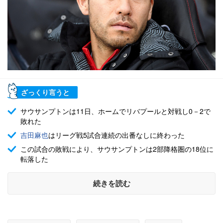
ざっくり言うと
サウサンプトンは11日、ホームでリバプールと対戦し0－2で
敗れた
吉田麻也
はリーグ戦5試合連続の出番なしに終わった
この試合の敗戦により、サウサンプトンは2部降格圏の18位に
転落した
続きを読む