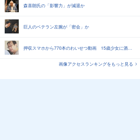
森喜朗氏の「影響力」が減退か
巨人のベテラン左腕が「密会」か
押収スマホから770本のわいせつ動画 15歳少女に酒と薬飲ませ性的暴行か 54歳男を再逮捕 「薬もありますよ」とSNSで誘い出し
画像アクセスランキングをもっと見る