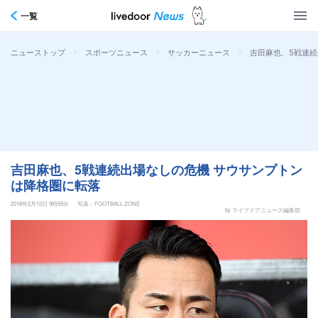
一覧
>
>
>
吉田麻也、5戦連続
ニューストップ
スポーツニュース
サッカーニュース
吉田麻也、5戦連続出場なしの危機 サウサンプトン
は降格圏に転落
2018年2月12日 9時55分
写真：FOOTBALL ZONE
by ライブドアニュース編集部