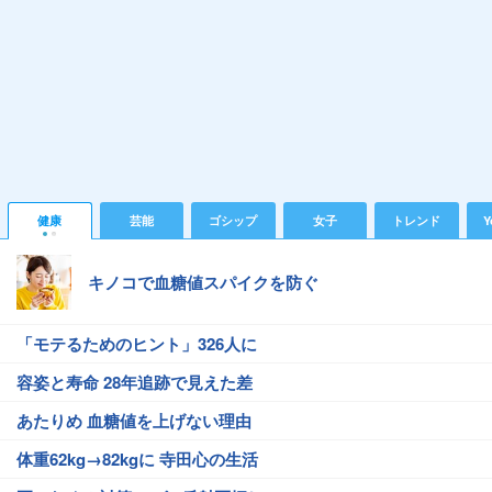
健康
芸能
ゴシップ
女子
トレンド
Y
キノコで血糖値スパイクを防ぐ
「モテるためのヒント」326人に
容姿と寿命 28年追跡で見えた差
あたりめ 血糖値を上げない理由
体重62kg→82kgに 寺田心の生活