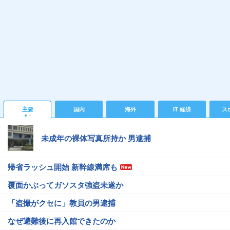
主要
国内
海外
IT 経済
ス
未成年の裸体写真所持か 男逮捕
帰省ラッシュ開始 新幹線満席も
覆面かぶってガソスタ強盗未遂か
「盗撮がクセに」教員の男逮捕
なぜ避難後に再入館できたのか