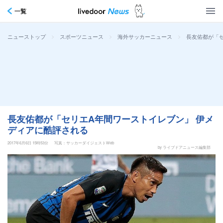
一覧
>
>
>
長友佑都が「
ニューストップ
スポーツニュース
海外サッカーニュース
長友佑都が「セリエA年間ワーストイレブン」 伊メ
ディアに酷評される
2017年6月6日 15時53分
写真：サッカーダイジェストWeb
by ライブドアニュース編集部