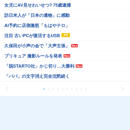
女児にAV見せわいせつ? 75歳逮捕
訪日米人が「日本の遺物」に感動
AI予約に店側激怒「もはやテロ」
注目 古いPCが復活するUSB
久保田が小声の会で「大声主張」
プリキュア 撮影ルールを発表
「脱STARTO社」かじ切り…大勝利
「パパ」の文字消え完全沈黙続く