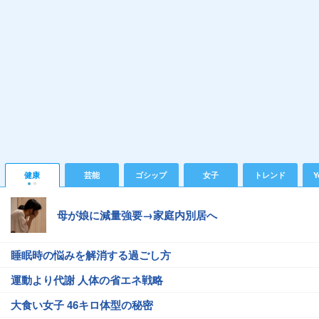
健康
芸能
ゴシップ
女子
トレンド
Y
母が娘に減量強要→家庭内別居へ
睡眠時の悩みを解消する過ごし方
運動より代謝 人体の省エネ戦略
大食い女子 46キロ体型の秘密