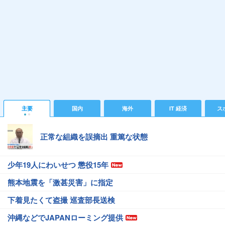
主要
国内
海外
IT 経済
ス
正常な組織を誤摘出 重篤な状態
少年19人にわいせつ 懲役15年
熊本地震を「激甚災害」に指定
下着見たくて盗撮 巡査部長送検
沖縄などでJAPANローミング提供