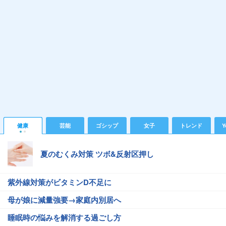
健康
芸能
ゴシップ
女子
トレンド
Y
夏のむくみ対策 ツボ&反射区押し
紫外線対策がビタミンD不足に
母が娘に減量強要→家庭内別居へ
睡眠時の悩みを解消する過ごし方