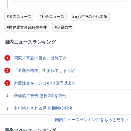
#国内ニュース
#社会ニュース
#元少年Aの手記出版
#神戸児童連続殺傷事件
#話題の本
国内ニュースランキング
関東「真夏の暑さ」は終了か
1
「避難所格差」生まれてしまう訳
2
大量注文キャンセル43億円以上か
3
斉藤慎二被告 懲役7年を求刑
4
主犯格とされる男 無期懲役判決
5
国内ニュースランキングをもっと見る
画像アクセスランキング