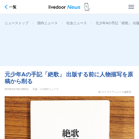
一覧
>
>
>
元少年Aの手記「絶歌」 出
ニューストップ
国内ニュース
社会ニュース
元少年Aの手記「絶歌」 出版する前に人物描写を原
稿から削る
2015年6月19日 6時0分
写真：J-CASTニュース
by ライブドアニュース編集部