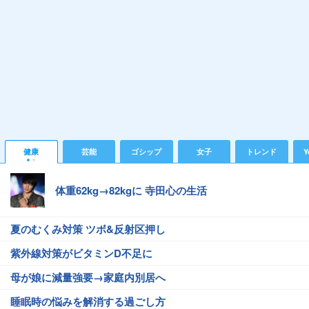
健康
芸能
ゴシップ
女子
トレンド
Y
体重62kg→82kgに 寺田心の生活
夏のむくみ対策 ツボ&反射区押し
紫外線対策がビタミンD不足に
母が娘に減量強要→家庭内別居へ
睡眠時の悩みを解消する過ごし方