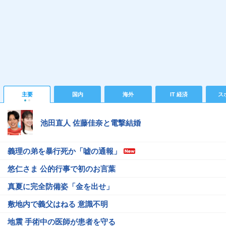
主要
国内
海外
IT 経済
ス
池田直人 佐藤佳奈と電撃結婚
義理の弟を暴行死か「嘘の通報」
悠仁さま 公的行事で初のお言葉
真夏に完全防備姿「金を出せ」
敷地内で義父はねる 意識不明
地震 手術中の医師が患者を守る