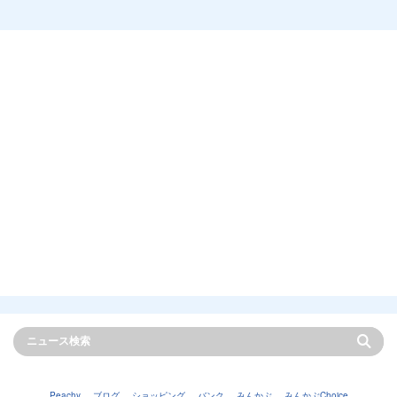
Peachy
ブログ
ショッピング
バンク
みんかぶ
みんかぶChoice