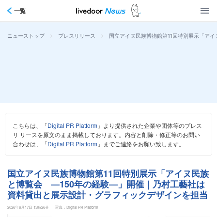
一覧
>
>
国立アイヌ民族博物館第11回特別展示「ア
ニューストップ
プレスリリース
こちらは、「
Digital PR Platform
」より提供された企業や団体等のプレス
リ リースを原文のまま掲載しております。内容と削除・修正等のお問い
合わせは、「
Digital PR Platform
」までご連絡をお願い致します。
国立アイヌ民族博物館第11回特別展示「アイヌ民族
と博覧会 ―150年の経験―」開催｜乃村工藝社は
資料貸出と展示設計・グラフィックデザインを担当
2026年6月17日 13時26分
写真：Digital PR Platform