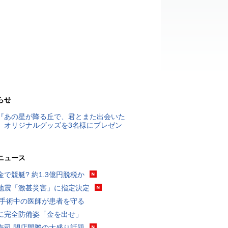
らせ
『あの星が降る丘で、君とまた出会いた
』オリジナルグッズを3名様にプレゼン
ニュース
金で競艇? 約1.3億円脱税か
地震「激甚災害」に指定決定
 手術中の医師が患者を守る
に完全防備姿「金を出せ」
寿司 閉店間際の大盛り話題