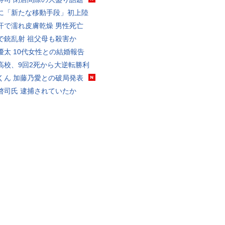
に「新たな移動手段」初上陸
汗で濡れ皮膚乾燥 男性死亡
で銃乱射 祖父母も殺害か
優太 10代女性との結婚報告
高校、9回2死から大逆転勝利
くん 加藤乃愛との破局発表
啓司氏 逮捕されていたか