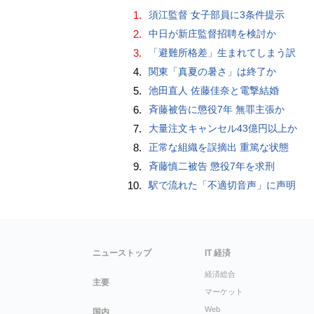
1.
須江監督 女子部員に3条件提示
2.
中日が新庄監督招聘を検討か
3.
「避難所格差」生まれてしまう訳
4.
関東「真夏の暑さ」は終了か
5.
池田直人 佐藤佳奈と電撃結婚
6.
斉藤被告に懲役7年 無罪主張か
7.
大量注文キャンセル43億円以上か
8.
正常な組織を誤摘出 重篤な状態
9.
斉藤慎二被告 懲役7年を求刑
10.
駅で流れた「不適切音声」に声明
ニューストップ
IT 経済
経済総合
主要
マーケット
Web
国内