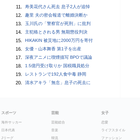
11.
寿美花代さん死去 息子2人が追悼
12.
趣里 夫の密会報道で離婚決断か
13.
玉川氏の「警察官が死刑」に批判
14.
主犯格とされる男 無期懲役判決
15.
HIKAKIN 被災地に2000万円を寄付
16.
女優・山本舞香 第1子を出産
17.
深夜アニメに喫煙描写 BPOで議論
18.
1.5億円受け取りか 国税職員処分
19.
レストランで192人食中毒 静岡
20.
清水アキラ「無念」息子の死去に
スポーツ
芸能
女子
海外サッカー
芸能総合
恋愛
日本代表
音楽
ライフスタイル
Jリーグ
韓流
ファッション