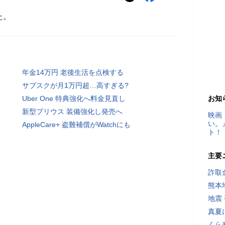
た。
年金14万円 老後生活を点検する
サブスクが月1万円超…高すぎる?
Uber One 特典強化へ料金見直し
お知
新型プリウス 装備強化し発売へ
映画
い。
AppleCare+ 盗難補償がWatchにも
ト！
主要
詐取
熊本
地震
真夏
くら