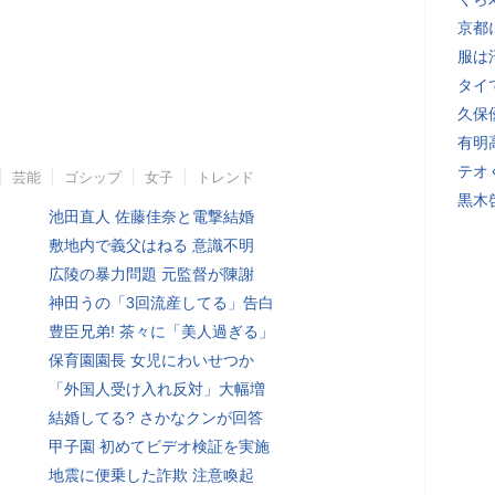
京都
服は
タイ
久保
有明
テオ
芸能
ゴシップ
女子
トレンド
黒木
池田直人 佐藤佳奈と電撃結婚
敷地内で義父はねる 意識不明
広陵の暴力問題 元監督が陳謝
神田うの「3回流産してる」告白
豊臣兄弟! 茶々に「美人過ぎる」
保育園園長 女児にわいせつか
「外国人受け入れ反対」大幅増
結婚してる? さかなクンが回答
甲子園 初めてビデオ検証を実施
地震に便乗した詐欺 注意喚起