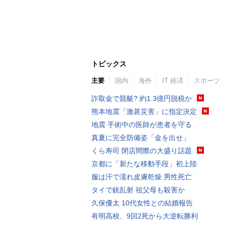
トピックス
主要
国内
海外
IT 経済
スポーツ
詐取金で競艇? 約1.3億円脱税か
熊本地震「激甚災害」に指定決定
地震 手術中の医師が患者を守る
真夏に完全防備姿「金を出せ」
くら寿司 閉店間際の大盛り話題
京都に「新たな移動手段」初上陸
服は汗で濡れ皮膚乾燥 男性死亡
タイで銃乱射 祖父母も殺害か
久保優太 10代女性との結婚報告
有明高校、9回2死から大逆転勝利