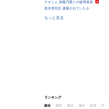
テオくん 加藤乃愛との破局発表
黒木啓司氏 逮捕されていたか
もっと見る
ランキング
総合
国内
政治
海外
経済
IT