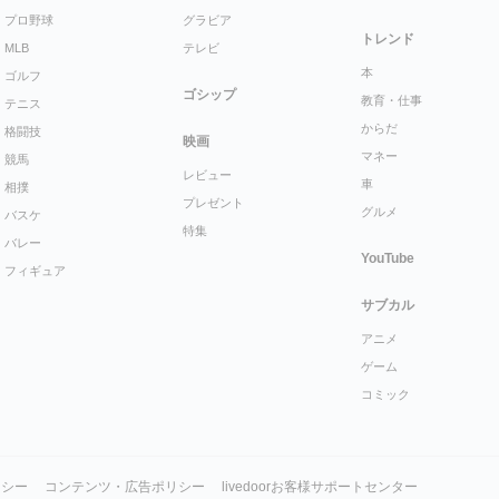
プロ野球
グラビア
トレンド
MLB
テレビ
本
ゴルフ
ゴシップ
教育・仕事
テニス
からだ
格闘技
映画
マネー
競馬
レビュー
車
相撲
プレゼント
グルメ
バスケ
特集
バレー
YouTube
フィギュア
サブカル
アニメ
ゲーム
コミック
リシー
コンテンツ・広告ポリシー
livedoorお客様サポートセンター