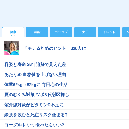
健康
芸能
ゴシップ
女子
トレンド
Y
「モテるためのヒント」326人に
容姿と寿命 28年追跡で見えた差
あたりめ 血糖値を上げない理由
体重62kg→82kgに 寺田心の生活
夏のむくみ対策 ツボ&反射区押し
紫外線対策がビタミンD不足に
緑茶を飲むと死亡リスク低まる?
ヨーグルト いつ食べたらいい?