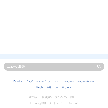
Peachy
ブログ
ショッピング
バンク
みんかぶ
みんかぶChoice
Kstyle
株探
プレスリリース
運営会社
利用規約
プライバシーポリシー
livedoorお客様サポートセンター
livedoor