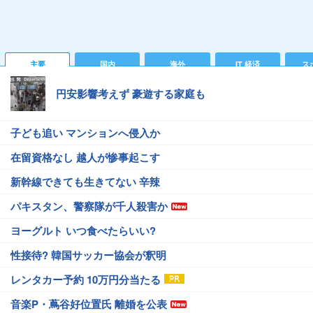
主要
国内
海外
IT 経済
ス
円安影響考えず 豪遊する家庭も
子ども追い マンションへ侵入か
在留資格なし 越人が惨事起こす
新幹線できても生きてない 辛辣
パキスタン、警察隊が千人殺害か
ヨーグルト いつ食べたらいい?
性接待? 韓国サッカー協会が釈明
レンタカー予約 10万円分当たる
音楽P・蔦谷好位置氏 離婚を公表