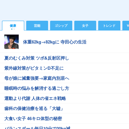
健康
芸能
ゴシップ
女子
トレンド
Y
体重62kg→82kgに 寺田心の生活
夏のむくみ対策 ツボ&反射区押し
紫外線対策がビタミンD不足に
母が娘に減量強要→家庭内別居へ
睡眠時の悩みを解消する過ごし方
運動より代謝 人体の省エネ戦略
歯科の保健治療を巡る「大嘘」
大食い女子 46キロ体型の秘密
バランスボール毎日10分で20kg減