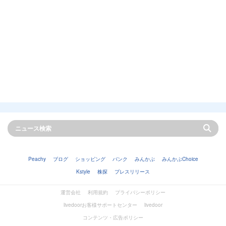
Peachy
ブログ
ショッピング
バンク
みんかぶ
みんかぶChoice
Kstyle
株探
プレスリリース
運営会社
利用規約
プライバシーポリシー
livedoorお客様サポートセンター
livedoor
コンテンツ・広告ポリシー