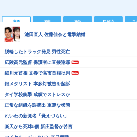
主要
国内
海外
IT 経済
ス
池田直人 佐藤佳奈と電撃結婚
脱輪したトラック発見 男性死亡
広陵高元監督 保護者に直接謝罪
細川元首相 文春で高市首相批判
銀メダリスト 本多灯被告を起訴
タイ学校銃撃 成績でストレスか
正常な組織を誤摘出 重篤な状態
れいわの新党名「覚えづらい」
楽天から死球5個 新庄監督が苦言