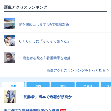
画像アクセスランキング
客を閉め出します SAで徹底対策
りくりゅうに「そろそろ飽きた」
90歳患者を殴る? 看護助手を逮捕
画像アクセスランキングをもっと見る
主要
国内
海外
IT 経済
ス
「泥酔者」熊本で通報が頻発か
夫に包丁? 毎日新聞記者の女逮捕