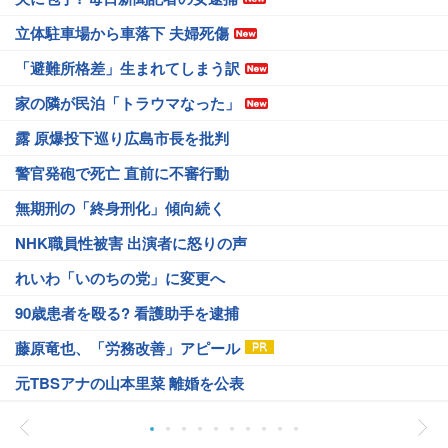
立体駐車場から車落下 夫婦死傷
「避難所格差」生まれてしまう訳
家の隣が民泊「トラウマなった」
露 原爆投下巡り広島市長を批判
警官発砲で死亡 直前に不審行動
無期刑の「終身刑化」傾向続く
NHK職員性被害 出演者に怒りの声
れいわ「いのちの党」に変更へ
90歳患者を殴る? 看護助手を逮捕
藤原竜也、「労務改善」アピール
元TBSアナの山本里菜 離婚を公表