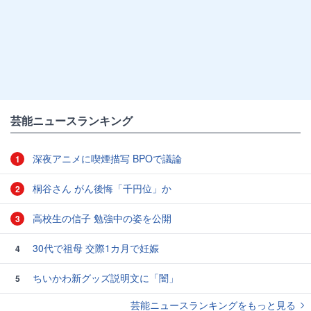
芸能ニュースランキング
深夜アニメに喫煙描写 BPOで議論
1
桐谷さん がん後悔「千円位」か
2
高校生の信子 勉強中の姿を公開
3
30代で祖母 交際1カ月で妊娠
4
ちいかわ新グッズ説明文に「闇」
5
芸能ニュースランキングをもっと見る