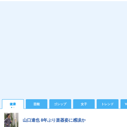
健康
芸能
ゴシップ
女子
トレンド
Y
山口達也 8年ぶり楽器姿に感涙か