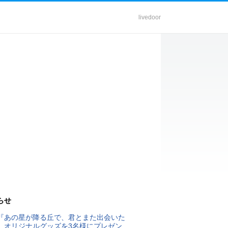
livedoor
らせ
『あの星が降る丘で、君とまた出会いた
』オリジナルグッズを3名様にプレゼン