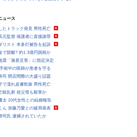
ニュース
したトラック発見 男性死亡
高元監督 保護者に直接謝罪
ダリスト 本多灯被告を起訴
金で競艇? 約1.3億円脱税か
地震「激甚災害」に指定決定
 手術中の医師が患者を守る
寿司 閉店間際の大盛り話題
汗で濡れ皮膚乾燥 男性死亡
で銃乱射 祖父母も殺害か
優太 10代女性との結婚報告
くん 加藤乃愛との破局発表
啓司氏 逮捕されていたか