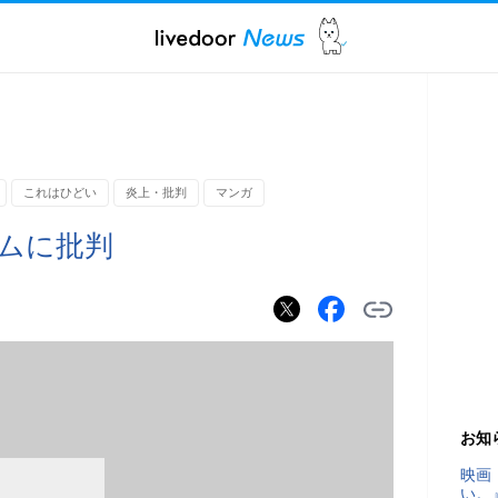
これはひどい
炎上・批判
マンガ
ムに批判
お知
映画
い。