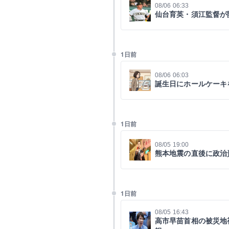
08/06 06:33
仙台育英・須江監督が
1日前
08/06 06:03
誕生日にホールケーキ
1日前
08/05 19:00
熊本地震の直後に政治
1日前
08/05 16:43
高市早苗首相の被災地