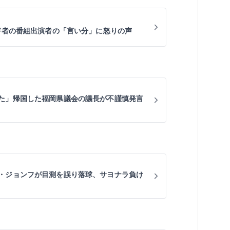
加害者の番組出演者の「言い分」に怒りの声
た」帰国した福岡県議会の議長が不謹慎発言
・ジョンフが目測を誤り落球、サヨナラ負け