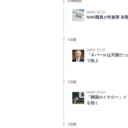
23時間前
08/06 16:55
NHK職員が性被害 
1日前
08/06 16:25
「ネパールは天国だっ
で炎上
1日前
08/06 16:04
「韓国のイチロー」イ
を招く
1日前