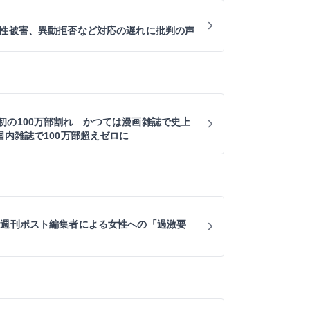
ら性被害、異動拒否など対応の遅れに批判の声
初の100万部割れ かつては漫画雑誌で史上
国内雑誌で100万部超えゼロに
 週刊ポスト編集者による女性への「過激要