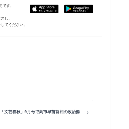
限定です。
セスし、
ルしてください。
誌「文芸春秋」9月号で高市早苗首相の政治姿