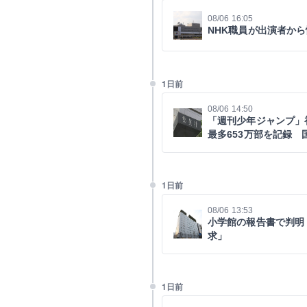
08/06 16:05
NHK職員が出演者か
1日前
08/06 14:50
「週刊少年ジャンプ」
最多653万部を記録 
1日前
08/06 13:53
小学館の報告書で判明
求」
1日前