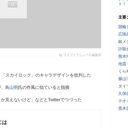
ト！
主要
脱輪
広陵
銀メ
詐取
by ライブドアニュース編集部
熊本
地震
くら
、「スカイロック」のキャラデザインを批判した
服は
タイ
が、
鳥山明
氏の作風に似ていると指摘
久保
か見えないけど」などとTwitterでつづった
テオ
黒木
には