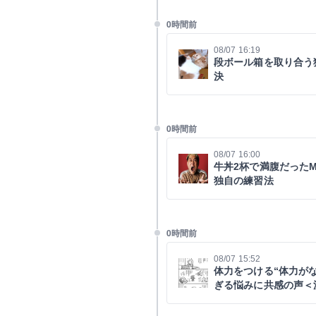
0時間前
08/07 16:19
段ボール箱を取り合う
決
0時間前
08/07 16:00
牛丼2杯で満腹だった
独自の練習法
0時間前
08/07 15:52
体力をつける“体力が
ぎる悩みに共感の声＜