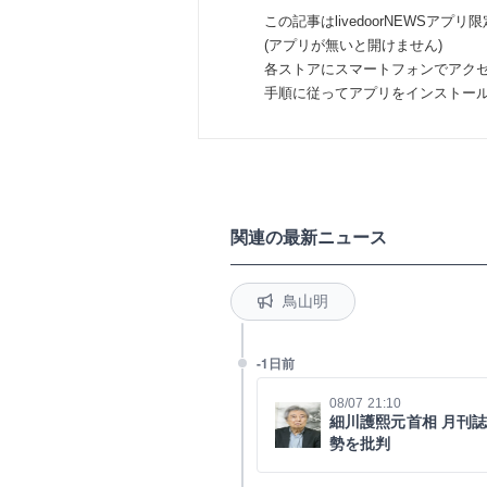
この記事はlivedoorNEWSアプリ
(アプリが無いと開けません)
各ストアにスマートフォンでアク
手順に従ってアプリをインストー
関連の最新ニュース
鳥山明
-1日前
08/07 21:10
細川護熙元首相 月刊
勢を批判