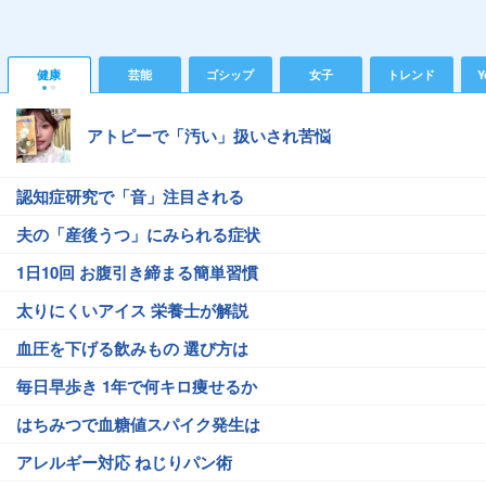
健康
芸能
ゴシップ
女子
トレンド
Y
アトピーで「汚い」扱いされ苦悩
認知症研究で「音」注目される
夫の「産後うつ」にみられる症状
1日10回 お腹引き締まる簡単習慣
太りにくいアイス 栄養士が解説
血圧を下げる飲みもの 選び方は
毎日早歩き 1年で何キロ痩せるか
はちみつで血糖値スパイク発生は
アレルギー対応 ねじりパン術