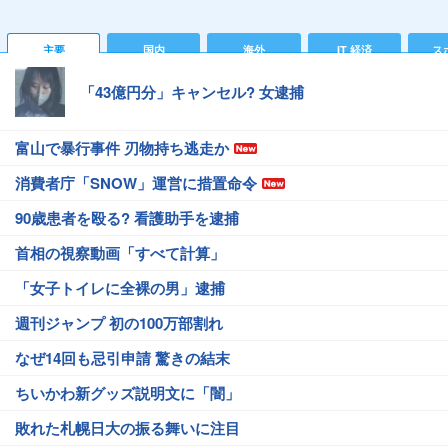
主要
国内
海外
IT 経済
ス
「43億円分」キャンセル? 女逮捕
富山で暴行事件 刃物持ち逃走か
消費者庁「SNOW」運営に措置命令
90歳患者を殴る? 看護助手を逮捕
首相の視察動画「すべて計算」
「女子トイレに全裸の男」逮捕
週刊ジャンプ 初の100万部割れ
なぜ14回も忌引申請 驚きの結末
ちいかわ新グッズ説明文に「闇」
敗れた札幌日大の振る舞いに注目