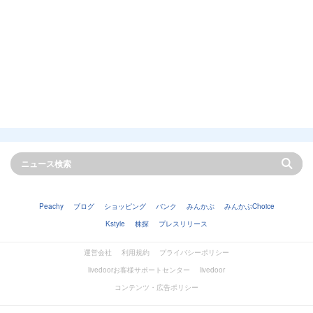
Peachy
ブログ
ショッピング
バンク
みんかぶ
みんかぶChoice
Kstyle
株探
プレスリリース
運営会社
利用規約
プライバシーポリシー
livedoorお客様サポートセンター
livedoor
コンテンツ・広告ポリシー